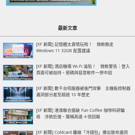
最新文章
[XF 新聞] 記憶體太貴唔玩啦！ 微軟刪走
Windows 11 32GB 配置建議
[XF 新聞] 酒店機場 Wi-Fi 淪陷！ 微軟警告：登入
頁面可被劫持，密碼與惡意軟件一併中招
[XF 新聞] 數千台伺服器被後門攻擊 主機板控制器
漏洞部分甚至超過 10 年歷史
[XF 新聞] 港澳聯合搗破 Fun Coffee 咖啡科研騙
局 涉款近億‧聲稱高達 4 倍回報
[XF 新聞] Coldcard 離線「冷錢包」爆出致命漏洞