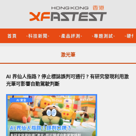
首頁
-科技新聞-
-產品評測-
-專題測試-
-硬
激光筆
AI 界仙人指路 ? 停止標誌誤判可通行 ? 有研究發現利用激
光筆可影響自動駕駛判斷