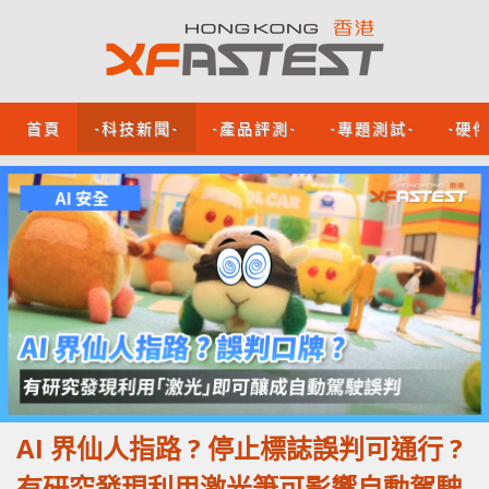
首頁
-科技新聞-
-產品評測-
-專題測試-
-硬
AI 界仙人指路 ? 停止標誌誤判可通行 ?
有研究發現利用激光筆可影響自動駕駛