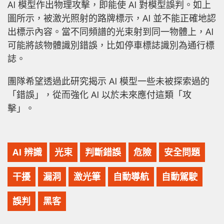
AI 模型作出物理攻擊，即能使 AI 對模型誤判。如上
圖所示，被激光照射的路牌標示，AI 並不能正確地認
出標示內容。當不同頻譜的光束射到同一物體上，AI
可能將該物體識別錯誤，比如停車標誌識別為通行標
誌。
團隊希望透過此研究揭示 AI 模型一些未被探索過的
「錯誤」，從而強化 AI 以於未來應付這類「攻
擊」。
AI 辨識
光束
判斷錯誤
危險
安全問題
干擾
漏洞
激光筆
自動導航
自動駕駛
誤判
黑客