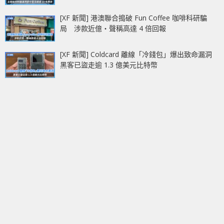
[XF 新聞] 港澳聯合搗破 Fun Coffee 咖啡科研騙
局 涉款近億‧聲稱高達 4 倍回報
[XF 新聞] Coldcard 離線「冷錢包」爆出致命漏洞
黑客已盜走逾 1.3 億美元比特幣