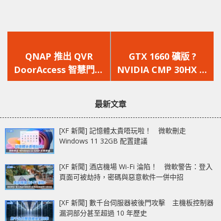
上
下
一
一
QNAP 推出 QVR
GTX 1660 礦版 ?
篇
篇
DoorAccess 智慧門禁
NVIDIA CMP 30HX 專
文
文
管理系統 – 整合監控應
用掘礦卡外觀曝光
章：
章：
用與 QVR Face AI 影
最新文章
像分析、人臉搜尋
[XF 新聞] 記憶體太貴唔玩啦！ 微軟刪走
Windows 11 32GB 配置建議
[XF 新聞] 酒店機場 Wi-Fi 淪陷！ 微軟警告：登入
頁面可被劫持，密碼與惡意軟件一併中招
[XF 新聞] 數千台伺服器被後門攻擊 主機板控制器
漏洞部分甚至超過 10 年歷史