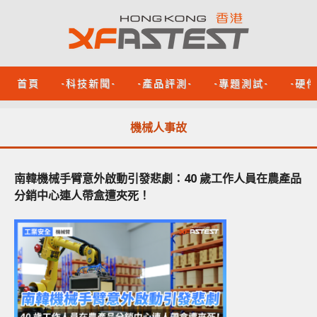
首頁
-科技新聞-
-產品評測-
-專題測試-
-硬
機械人事故
南韓機械手臂意外啟動引發悲劇：40 歲工作人員在農產品
分銷中心連人帶盒遭夾死！