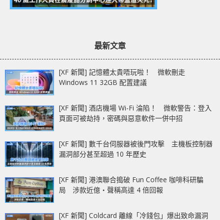
最新文章
[XF 新聞] 記憶體太貴唔玩啦！ 微軟刪走
Windows 11 32GB 配置建議
[XF 新聞] 酒店機場 Wi-Fi 淪陷！ 微軟警告：登入
頁面可被劫持，密碼與惡意軟件一併中招
[XF 新聞] 數千台伺服器被後門攻擊 主機板控制器
漏洞部分甚至超過 10 年歷史
[XF 新聞] 港澳聯合搗破 Fun Coffee 咖啡科研騙
局 涉款近億‧聲稱高達 4 倍回報
[XF 新聞] Coldcard 離線「冷錢包」爆出致命漏洞