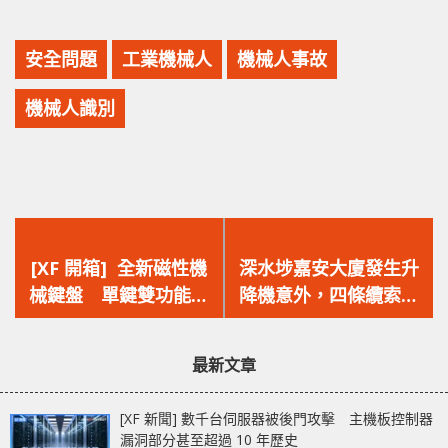
安全問題
工業機械人
機械人事故
機械人識別
上
下
一
一
[XF 開箱] 全新磁性機
深水埗嘉安大廈發生升
篇
篇
械鍵盤 單鍵雙功能‧
降機意外，四條纜索斷
文
文
自訂觸發點‧雙層隔
裂，幸無人受傷，機電
章：
章：
音 Corsair K70 MAX
署正在調查中！
最新文章
[XF 新聞] 數千台伺服器被後門攻擊 主機板控制器
漏洞部分甚至超過 10 年歷史