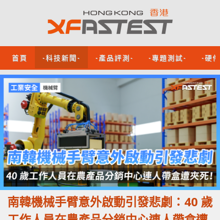
首頁
-科技新聞-
-產品評測-
-專題測試-
-硬
南韓機械手臂意外啟動引發悲劇：40 歲
工作人員在農產品分銷中心連人帶盒遭