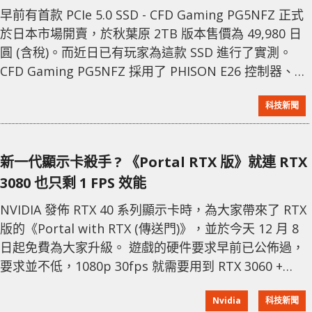
早前有首款 PCIe 5.0 SSD - CFD Gaming PG5NFZ 正式
於日本市場開賣，於秋葉原 2TB 版本售價為 49,980 日
圓 (含稅)。而近日已有玩家為這款 SSD 進行了實測。
CFD Gaming PG5NFZ 採用了 PHISON E26 控制器、
Micron TLC 記憶體，支援 PCIe 5.0 x4、NVMe 2.0，標
科技新聞
稱連續讀寫速度最高為 10GB/s 與 9.5GB/s，隨機讀寫
速度最高為 1,500K IOPS 與 1,250K IOPS。由
新一代顯示卡殺手 ? 《Portal RTX 版》就連 RTX
3080 也只剩 1 FPS 效能
NVIDIA 發佈 RTX 40 系列顯示卡時，為大家帶來了 RTX
版的《Portal with RTX (傳送門)》，並於今天 12 月 8
日起免費為大家升級。 遊戲的硬件要求早前已公佈過，
要求並不低，1080p 30fps 就需要用到 RTX 3060 +
DLSS2，1080p 60fps 下更要用到 RTX 3080 +
Nvidia
科技新聞
DLSS2，至於 4K 60fps 已需要用到 RTX 4080 + DLSS3