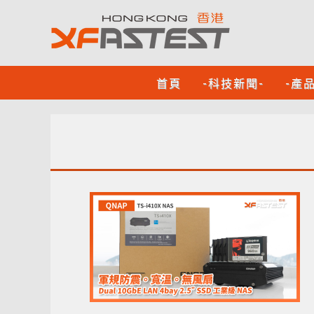
首頁
-科技新聞-
-產