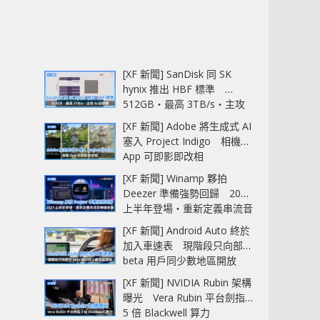
[XF 新聞] SanDisk 同 SK
hynix 推出 HBF 標準
512GB‧最高 3TB/s‧主攻
AI 記憶體
[XF 新聞] Adobe 將生成式 AI
塞入 Project Indigo 相機
App 可即影即改相
[XF 新聞] Winamp 夥拍
Deezer 準備強勢回歸 2027
上半年登場‧重新定義串流音
樂播放器
[XF 新聞] Android Auto 終於
加入車速表 現階段只向部分
beta 用戶同少數地區開放
[XF 新聞] NVIDIA Rubin 架構
曝光 Vera Rubin 平台劍指
5 倍 Blackwell 算力