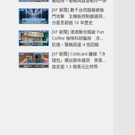
被劫持，密碼與惡意軟件一併
中招
[XF 新聞] 數千台伺服器被後
門攻擊 主機板控制器漏洞部
分甚至超過 10 年歷史
[XF 新聞] 港澳聯合搗破 Fun
Coffee 咖啡科研騙局 涉款
近億‧聲稱高達 4 倍回報
[XF 新聞] Coldcard 離線「冷
錢包」爆出致命漏洞 黑客已
盜走逾 1.3 億美元比特幣