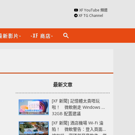
XF YouTube 頻道
XF TG Channel
最新影片-
-XF 商店-
search
最新文章
[XF 新聞] 記憶體太貴唔玩
啦！ 微軟刪走 Windows 11
32GB 配置建議
[XF 新聞] 酒店機場 Wi-Fi 淪
陷！ 微軟警告：登入頁面可