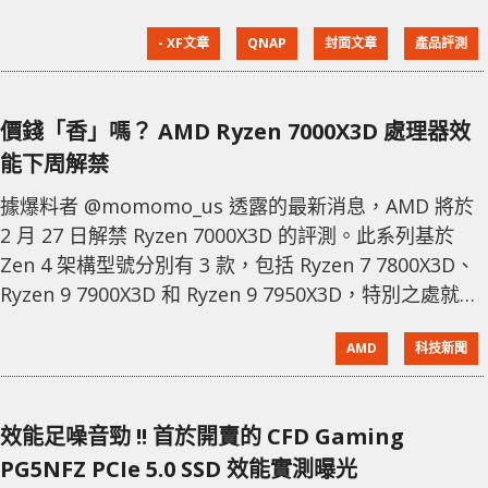
Switch 交換器，而今次將會介紹同樣為工業環境而設的
- XF文章
QNAP
封面文章
產品評測
工業級 TS-i410X 10GbE NAS 網絡儲存裝置。 基本上能
成為工業級定位的產品，主要有幾個條件，包括：堅固
耐震、寬闊的工作溫度、彈性可靠的供電規格，讓產品
價錢「香」嗎？ AMD Ryzen 7000X3D 處理器效
可承受高溫差、極端與惡劣等工業環境長時間運作。而
能下周解禁
這款 TS-i410X NAS
據爆料者 @momomo_us 透露的最新消息，AMD 將於
2 月 27 日解禁 Ryzen 7000X3D 的評測。此系列基於
Zen 4 架構型號分別有 3 款，包括 Ryzen 7 7800X3D、
Ryzen 9 7900X3D 和 Ryzen 9 7950X3D，特別之處就是
當中加入了 3D V-Cache，遊戲效能大幅提升。 至於開
AMD
科技新聞
賣日期則落在 2 月 28 日，Ryzen 9 7950X3D、Ryzen 9
7900X3D 及 Ryzen 7 7800X3D 建議零售
效能足噪音勁 !! 首於開賣的 CFD Gaming
PG5NFZ PCIe 5.0 SSD 效能實測曝光