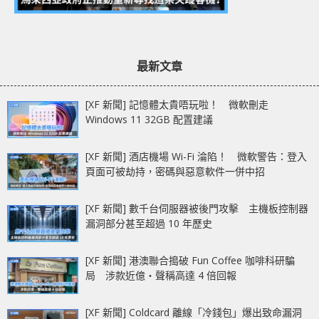
最新文章
[XF 新聞] 記憶體太貴唔玩啦！ 微軟刪走
Windows 11 32GB 配置建議
[XF 新聞] 酒店機場 Wi-Fi 淪陷！ 微軟警告：登入
頁面可被劫持，密碼與惡意軟件一併中招
[XF 新聞] 數千台伺服器被後門攻擊 主機板控制器
漏洞部分甚至超過 10 年歷史
[XF 新聞] 港澳聯合搗破 Fun Coffee 咖啡科研騙
局 涉款近億‧聲稱高達 4 倍回報
[XF 新聞] Coldcard 離線「冷錢包」爆出致命漏洞