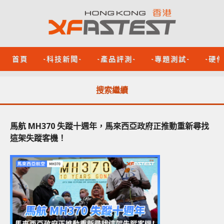
首頁
-科技新聞-
-產品評測-
-專題測試-
-硬
搜索繼續
馬航 MH370 失蹤十週年，馬來西亞政府正推動重新尋找
這架失蹤客機！