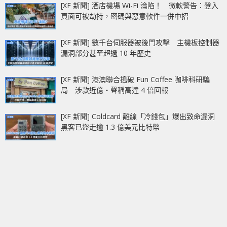
[XF 新聞] 酒店機場 Wi-Fi 淪陷！ 微軟警告：登入
頁面可被劫持，密碼與惡意軟件一併中招
[XF 新聞] 數千台伺服器被後門攻擊 主機板控制器
漏洞部分甚至超過 10 年歷史
[XF 新聞] 港澳聯合搗破 Fun Coffee 咖啡科研騙
局 涉款近億‧聲稱高達 4 倍回報
[XF 新聞] Coldcard 離線「冷錢包」爆出致命漏洞
黑客已盜走逾 1.3 億美元比特幣