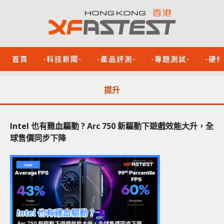
首頁
-科技新聞-
-產品評測-
-專題測試-
-硬
提升
Intel 也有雞血驅動 ? Arc 750 新驅動下遊戲效能大升，全
球售價同步下降