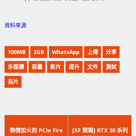
資料來源
100MB
2GB
WhatsApp
上傳
分享
多媒體
容量
影片
提升
文件
測試
長片
上
下
一
一
熱情如火的 PCIe Fire
[XF 開箱] RTX 30 系列