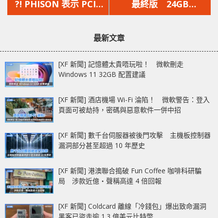
篇
篇
?! PHISON 表示 PCIe
最終版 24GB
文
文
5.0 SSD 必須用上風扇
GDDR6X‧10752
章：
章：
等主動式散熱
CUDA‧18+3 相供電
最新文章
ZOTAC GAMING
GeForce RTX 3090 Ti
[XF 新聞] 記憶體太貴唔玩啦！ 微軟刪走
AMP Extreme Holo
Windows 11 32GB 配置建議
[XF 新聞] 酒店機場 Wi-Fi 淪陷！ 微軟警告：登入
頁面可被劫持，密碼與惡意軟件一併中招
[XF 新聞] 數千台伺服器被後門攻擊 主機板控制器
漏洞部分甚至超過 10 年歷史
[XF 新聞] 港澳聯合搗破 Fun Coffee 咖啡科研騙
局 涉款近億‧聲稱高達 4 倍回報
[XF 新聞] Coldcard 離線「冷錢包」爆出致命漏洞
黑客已盜走逾 1.3 億美元比特幣