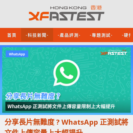
首頁
-科技新聞-
-產品評測-
-專題測試-
-硬
分享長片無難度 ? WhatsApp 正測試將
文件上傳容量上大幅提升