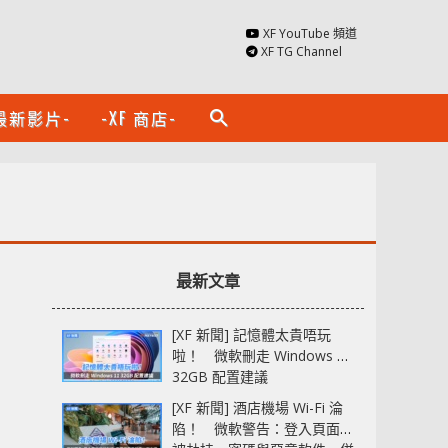
XF YouTube 頻道
XF TG Channel
最新影片-
-XF 商店-
search
最新文章
[XF 新聞] 記憶體太貴唔玩
啦！ 微軟刪走 Windows 11
32GB 配置建議
[XF 新聞] 酒店機場 Wi-Fi 淪
陷！ 微軟警告：登入頁面可