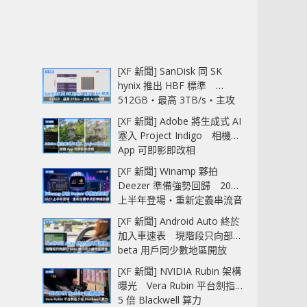
[XF 新聞] SanDisk 同 SK
hynix 推出 HBF 標準
512GB‧最高 3TB/s‧主攻
AI 記憶體
[XF 新聞] Adobe 將生成式 AI
塞入 Project Indigo 相機
App 可即影即改相
[XF 新聞] Winamp 夥拍
Deezer 準備強勢回歸 2027
上半年登場‧重新定義串流音
樂播放器
[XF 新聞] Android Auto 終於
加入車速表 現階段只向部分
beta 用戶同少數地區開放
[XF 新聞] NVIDIA Rubin 架構
曝光 Vera Rubin 平台劍指
5 倍 Blackwell 算力