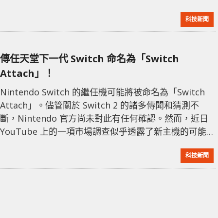
國科技股是他們首選的避險工具。 傳統上，黃金因其價
科技新聞
值穩定且普遍被接受的非貨幣性質，長期被投資者視為
對抗通膨和經濟不確定性的安全選擇。然而，這項調查
結果顯示，46% 的參與者仍選擇黃金作為最佳的避險工
傳任天堂下一代 Switch 命名為「Switch
具，但科技股的崛起不容忽視。 調查分析師指出，科技
Attach」！
公司特別是像 NVIDIA 這樣的
Nintendo Switch 的繼任機可能將被命名為「Switch
Attach」。儘管關於 Switch 2 的諸多傳聞和猜測不
斷，Nintendo 官方尚未對此有任何確認。然而，近日
YouTube 上的一項市場調查似乎透露了新主機的可能名
稱。 在 Reddit 上，一位用戶 Keiyatom 分享了一張調
科技新聞
查的截圖，該調查問道「您會考慮購買以下哪款遊戲產
品？」選項中除了 PlayStation 5 和 Xbox Series X 之
外，還出現了一款名為「Switch Attach」的