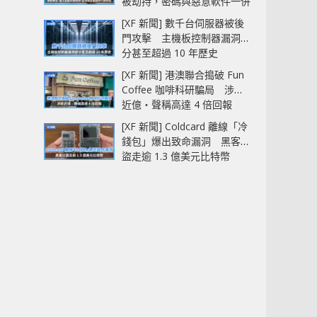
被劫持，密碼與惡意軟件一併
中招
[XF 新聞] 數千台伺服器被後
門攻擊 主機板控制器漏洞部
分甚至超過 10 年歷史
[XF 新聞] 港澳聯合搗破 Fun
Coffee 咖啡科研騙局 涉款
近億‧聲稱高達 4 倍回報
[XF 新聞] Coldcard 離線「冷
錢包」爆出致命漏洞 黑客已
盜走逾 1.3 億美元比特幣