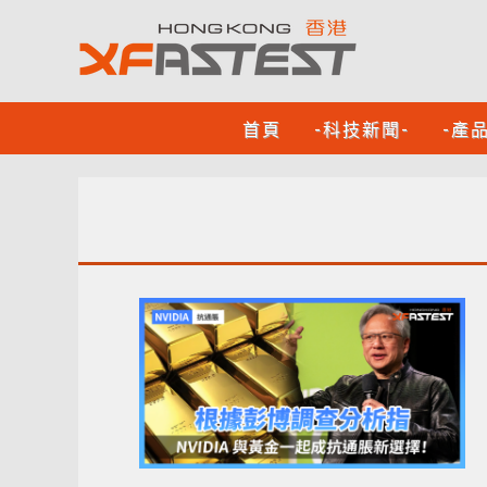
首頁
-科技新聞-
-產