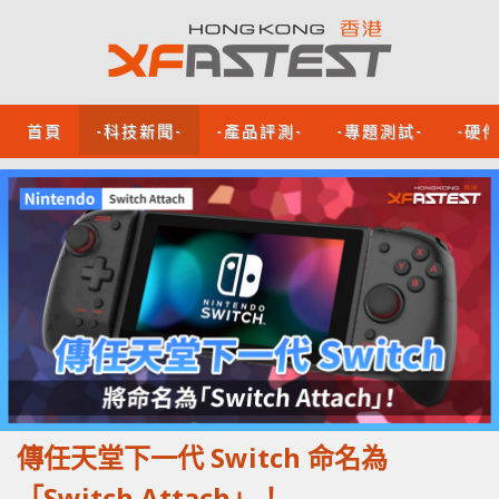
首頁
-科技新聞-
-產品評測-
-專題測試-
-硬
傳任天堂下一代 Switch 命名為
「Switch Attach」！