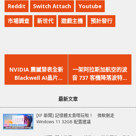
Reddit
Switch Attach
Youtube
市場調查
新世代
遊戲主機
預計發行
上
下
一
一
NVIDIA 震撼發表全新
一架阿拉斯加航空的波
篇
篇
Blackwell AI晶片
音 737 客機降落波特蘭
文
文
GB200，年底前上市！
國際機場時擋風玻璃出
章：
章：
現裂痕！
最新文章
[XF 新聞] 記憶體太貴唔玩啦！ 微軟刪走
Windows 11 32GB 配置建議