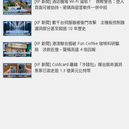
[XF 新聞] 酒店機場 Wi-Fi 淪陷！ 微軟警告：登入
頁面可被劫持，密碼與惡意軟件一併中招
[XF 新聞] 數千台伺服器被後門攻擊 主機板控制器
漏洞部分甚至超過 10 年歷史
[XF 新聞] 港澳聯合搗破 Fun Coffee 咖啡科研騙
局 涉款近億‧聲稱高達 4 倍回報
[XF 新聞] Coldcard 離線「冷錢包」爆出致命漏洞
黑客已盜走逾 1.3 億美元比特幣