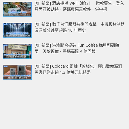
[XF 新聞] 酒店機場 Wi-Fi 淪陷！ 微軟警告：登入
頁面可被劫持，密碼與惡意軟件一併中招
[XF 新聞] 數千台伺服器被後門攻擊 主機板控制器
漏洞部分甚至超過 10 年歷史
[XF 新聞] 港澳聯合搗破 Fun Coffee 咖啡科研騙
局 涉款近億‧聲稱高達 4 倍回報
[XF 新聞] Coldcard 離線「冷錢包」爆出致命漏洞
黑客已盜走逾 1.3 億美元比特幣