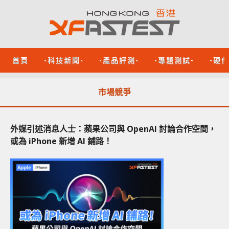
首頁
-科技新聞-
-產品評測-
-專題測試-
-硬
市場競爭
外媒引述消息人士：蘋果公司與 OpenAI 討論合作空間，
或為 iPhone 新增 AI 鋪路！