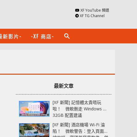
XF YouTube 頻道
XF TG Channel
最新影片-
-XF 商店-
search
最新文章
[XF 新聞] 記憶體太貴唔玩
啦！ 微軟刪走 Windows 11
32GB 配置建議
[XF 新聞] 酒店機場 Wi-Fi 淪
陷！ 微軟警告：登入頁面可