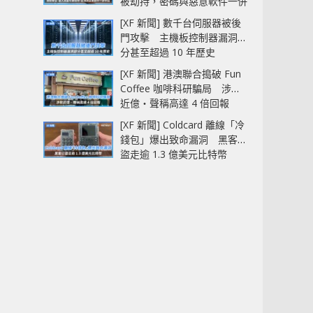
被劫持，密碼與惡意軟件一併
中招
[XF 新聞] 數千台伺服器被後
門攻擊 主機板控制器漏洞部
分甚至超過 10 年歷史
[XF 新聞] 港澳聯合搗破 Fun
Coffee 咖啡科研騙局 涉款
近億‧聲稱高達 4 倍回報
[XF 新聞] Coldcard 離線「冷
錢包」爆出致命漏洞 黑客已
盜走逾 1.3 億美元比特幣