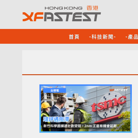
首頁
-科技新聞-
-產