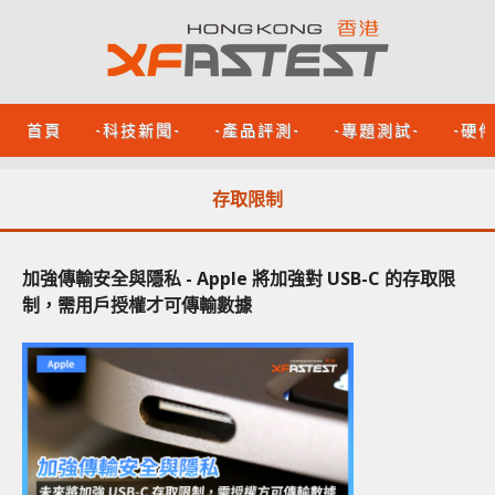
首頁
-科技新聞-
-產品評測-
-專題測試-
-硬
存取限制
加強傳輸安全與隱私 - Apple 將加強對 USB-C 的存取限
制，需用戶授權才可傳輸數據