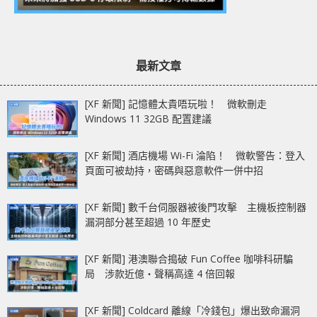
最新文章
[XF 新聞] 記憶體太貴唔玩啦！ 微軟刪走
Windows 11 32GB 配置建議
[XF 新聞] 酒店機場 Wi-Fi 淪陷！ 微軟警告：登入
頁面可被劫持，密碼與惡意軟件一併中招
[XF 新聞] 數千台伺服器被後門攻擊 主機板控制器
漏洞部分甚至超過 10 年歷史
[XF 新聞] 港澳聯合搗破 Fun Coffee 咖啡科研騙
局 涉款近億‧聲稱高達 4 倍回報
[XF 新聞] Coldcard 離線「冷錢包」爆出致命漏洞