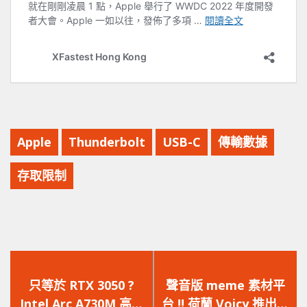
Apple
Thunderbolt
USB-C
傳輸數據
存取限制
上
下
一
一
只等於 RTX 3050 ?
聲音版 meme 素材平
篇
篇
Intel Arc A730M 高階
台 !! 荷蘭 Voicy 推出聲