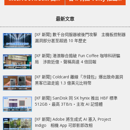
文
文
顯示卡遊戲實測曝光，
音版迷因平台，未來將
章：
章：
畫面經常卡頓
與各通訊平台合作
最新文章
[XF 新聞] 數千台伺服器被後門攻擊 主機板控制器
漏洞部分甚至超過 10 年歷史
[XF 新聞] 港澳聯合搗破 Fun Coffee 咖啡科研騙
局 涉款近億‧聲稱高達 4 倍回報
[XF 新聞] Coldcard 離線「冷錢包」爆出致命漏洞
黑客已盜走逾 1.3 億美元比特幣
[XF 新聞] SanDisk 同 SK hynix 推出 HBF 標準
512GB‧最高 3TB/s‧主攻 AI 記憶體
[XF 新聞] Adobe 將生成式 AI 塞入 Project
Indigo 相機 App 可即影即改相