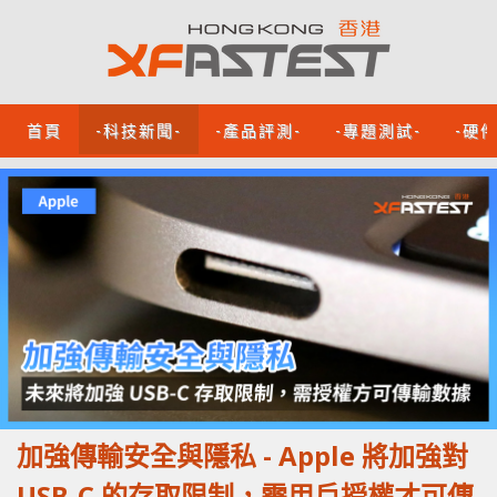
首頁
-科技新聞-
-產品評測-
-專題測試-
-硬
加強傳輸安全與隱私 - Apple 將加強對
USB-C 的存取限制，需用戶授權才可傳