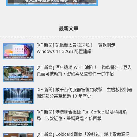
最新文章
[XF 新聞] 記憶體太貴唔玩啦！ 微軟刪走
Windows 11 32GB 配置建議
[XF 新聞] 酒店機場 Wi-Fi 淪陷！ 微軟警告：登入
頁面可被劫持，密碼與惡意軟件一併中招
[XF 新聞] 數千台伺服器被後門攻擊 主機板控制器
漏洞部分甚至超過 10 年歷史
[XF 新聞] 港澳聯合搗破 Fun Coffee 咖啡科研騙
局 涉款近億‧聲稱高達 4 倍回報
[XF 新聞] Coldcard 離線「冷錢包」爆出致命漏洞