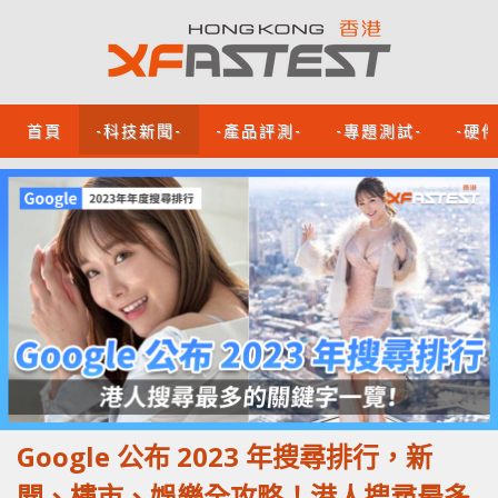
首頁
-科技新聞-
-產品評測-
-專題測試-
-硬
Google 公布 2023 年搜尋排行，新
聞、樓市、娛樂全攻略！港人搜尋最多