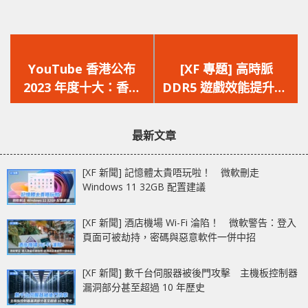
上
下
一
一
YouTube 香港公布
[XF 專題] 高時脈
篇
篇
2023 年度十大：香港
DDR5 遊戲效能提升？
文
文
觀眾熱愛數碼娛樂，
DDR5-7600 vs DDR5-
章：
章：
DoDo姐「The Do
6800 vs DDR5-6000
最新文章
Show」包辦年度創作
者榜首！
[XF 新聞] 記憶體太貴唔玩啦！ 微軟刪走
Windows 11 32GB 配置建議
[XF 新聞] 酒店機場 Wi-Fi 淪陷！ 微軟警告：登入
頁面可被劫持，密碼與惡意軟件一併中招
[XF 新聞] 數千台伺服器被後門攻擊 主機板控制器
漏洞部分甚至超過 10 年歷史