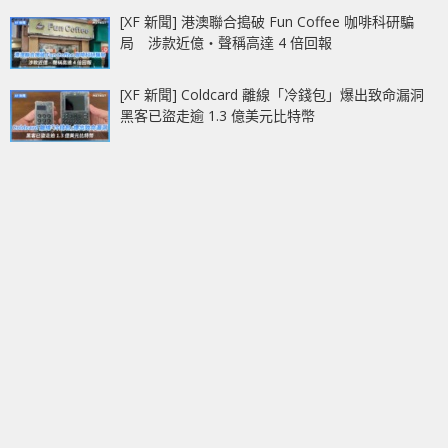
[XF 新聞] 港澳聯合搗破 Fun Coffee 咖啡科研騙
局 涉款近億‧聲稱高達 4 倍回報
[XF 新聞] Coldcard 離線「冷錢包」爆出致命漏洞
黑客已盜走逾 1.3 億美元比特幣