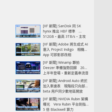
[XF 新聞] SanDisk 同 SK
hynix 推出 HBF 標準
512GB‧最高 3TB/s‧主攻
AI 記憶體
[XF 新聞] Adobe 將生成式 AI
塞入 Project Indigo 相機
App 可即影即改相
[XF 新聞] Winamp 夥拍
Deezer 準備強勢回歸 2027
上半年登場‧重新定義串流音
樂播放器
[XF 新聞] Android Auto 終於
加入車速表 現階段只向部分
beta 用戶同少數地區開放
[XF 新聞] NVIDIA Rubin 架構
曝光 Vera Rubin 平台劍指
5 倍 Blackwell 算力