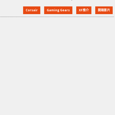
合用於 PC、手機、電視等設備連接使用。到底怎樣萬能
Corsair
Gaming Gears
XF推介
開箱影片
法 ? 外觀 Corsair K83 Wireless 採用 77 Keys 設計的鍵
盤，鍵區搭載全背光照明、經陽極及髮絲處理的鋁金屬
面板，堅硬之餘亦十分有質感。K83 Wireless 的定位在
於膝上型鍵盤，方便用家在