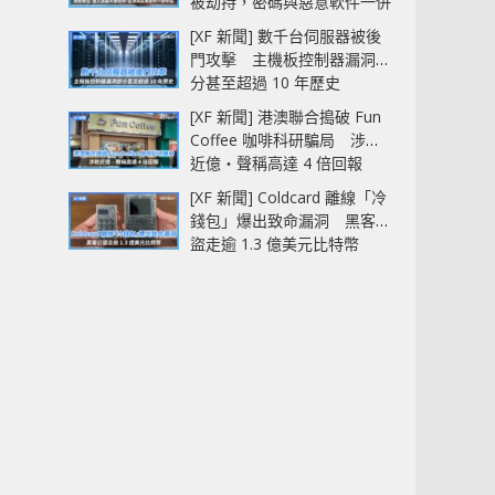
被劫持，密碼與惡意軟件一併
中招
[XF 新聞] 數千台伺服器被後
門攻擊 主機板控制器漏洞部
分甚至超過 10 年歷史
[XF 新聞] 港澳聯合搗破 Fun
Coffee 咖啡科研騙局 涉款
近億‧聲稱高達 4 倍回報
[XF 新聞] Coldcard 離線「冷
錢包」爆出致命漏洞 黑客已
盜走逾 1.3 億美元比特幣