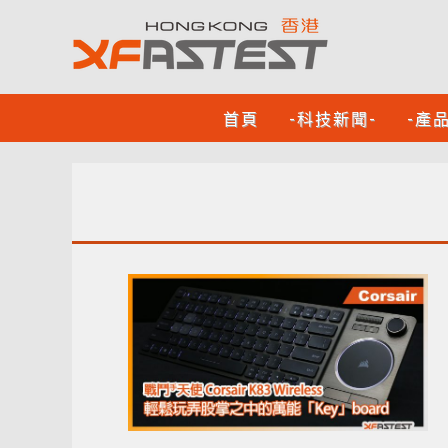
首頁
-科技新聞-
-產