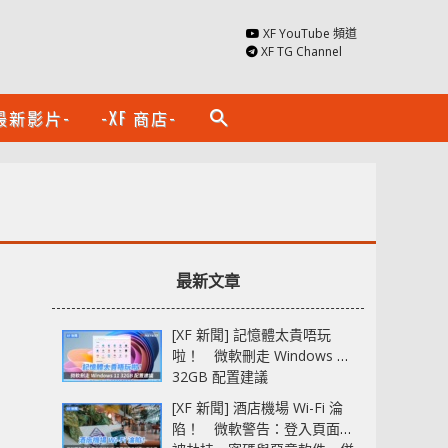
XF YouTube 頻道
XF TG Channel
最新影片-
-XF 商店-
search
最新文章
[XF 新聞] 記憶體太貴唔玩
啦！ 微軟刪走 Windows 11
32GB 配置建議
[XF 新聞] 酒店機場 Wi-Fi 淪
陷！ 微軟警告：登入頁面可