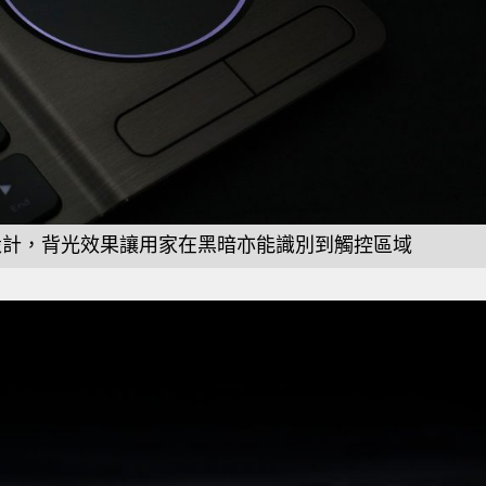
光圈設計，背光效果讓用家在黑暗亦能識別到觸控區域