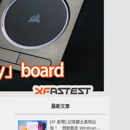
最新文章
[XF 新聞] 記憶體太貴唔玩
啦！ 微軟刪走 Windows 11