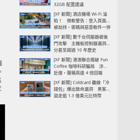
32GB 配置建議
[XF 新聞] 酒店機場 Wi-Fi 淪
陷！ 微軟警告：登入頁面可
被劫持，密碼與惡意軟件一併
中招
[XF 新聞] 數千台伺服器被後
門攻擊 主機板控制器漏洞部
分甚至超過 10 年歷史
[XF 新聞] 港澳聯合搗破 Fun
屬
Coffee 咖啡科研騙局 涉款
。
近億‧聲稱高達 4 倍回報
搖
[XF 新聞] Coldcard 離線「冷
家
錢包」爆出致命漏洞 黑客已
盜走逾 1.3 億美元比特幣