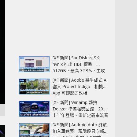
[XF 新聞] SanDisk 同 SK
hynix 推出 HBF 標準
512GB‧最高 3TB/s‧主攻
AI 記憶體
[XF 新聞] Adobe 將生成式 AI
塞入 Project Indigo 相機
App 可即影即改相
[XF 新聞] Winamp 夥拍
Deezer 準備強勢回歸 2027
上半年登場‧重新定義串流音
樂播放器
[XF 新聞] Android Auto 終於
加入車速表 現階段只向部分