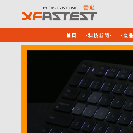
首頁
-科技新聞-
-產