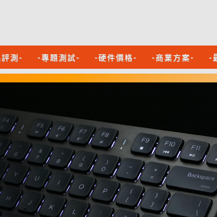
品評測-
-專題測試-
-硬件價格-
-商業方案-
-