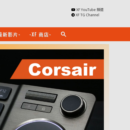
XF YouTube 頻道
XF TG Channel
最新影片-
-XF 商店-
search