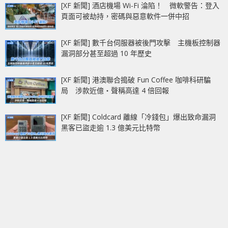
[XF 新聞] 酒店機場 Wi-Fi 淪陷！ 微軟警告：登入
頁面可被劫持，密碼與惡意軟件一併中招
[XF 新聞] 數千台伺服器被後門攻擊 主機板控制器
漏洞部分甚至超過 10 年歷史
[XF 新聞] 港澳聯合搗破 Fun Coffee 咖啡科研騙
局 涉款近億‧聲稱高達 4 倍回報
[XF 新聞] Coldcard 離線「冷錢包」爆出致命漏洞
黑客已盜走逾 1.3 億美元比特幣