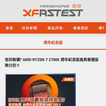
首頁
-科技新聞-
-產品評測-
-專題測試-
-硬
周年紀念版
信仰無價? AMD RYZEN 7 2700X 周年紀念版竟與普通版
無分別 !!