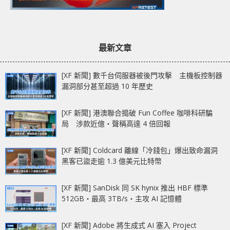
最新文章
[XF 新聞] 數千台伺服器被後門攻擊 主機板控制器
漏洞部分甚至超過 10 年歷史
[XF 新聞] 港澳聯合搗破 Fun Coffee 咖啡科研騙
局 涉款近億‧聲稱高達 4 倍回報
[XF 新聞] Coldcard 離線「冷錢包」爆出致命漏洞
黑客已盜走逾 1.3 億美元比特幣
[XF 新聞] SanDisk 同 SK hynix 推出 HBF 標準
512GB‧最高 3TB/s‧主攻 AI 記憶體
[XF 新聞] Adobe 將生成式 AI 塞入 Project