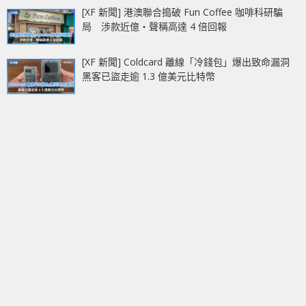
[XF 新聞] 港澳聯合搗破 Fun Coffee 咖啡科研騙
局 涉款近億‧聲稱高達 4 倍回報
[XF 新聞] Coldcard 離線「冷錢包」爆出致命漏洞
黑客已盜走逾 1.3 億美元比特幣