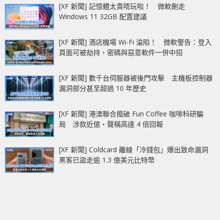
[XF 新聞] 記憶體太貴唔玩啦！ 微軟刪走
Windows 11 32GB 配置建議
[XF 新聞] 酒店機場 Wi-Fi 淪陷！ 微軟警告：登入
頁面可被劫持，密碼與惡意軟件一併中招
[XF 新聞] 數千台伺服器被後門攻擊 主機板控制器
漏洞部分甚至超過 10 年歷史
[XF 新聞] 港澳聯合搗破 Fun Coffee 咖啡科研騙
局 涉款近億‧聲稱高達 4 倍回報
[XF 新聞] Coldcard 離線「冷錢包」爆出致命漏洞
黑客已盜走逾 1.3 億美元比特幣