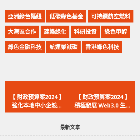
亞洲綠色樞紐
低碳綠色基金
可持續航空燃料
大灣區合作
建築綠化
科研投資
綠色甲醇
綠色金融科技
航運業減碳
香港綠色科技
上
下
一
一
【 財政預算案2024 】
【 財政預算案2024 】
篇
篇
強化本地中小企競爭
積極發展 Web3.0 生態
文
文
力，「數碼轉型支援先
圈，已匯聚超過二百二
章：
章：
導計劃」及「BUD專項
十家相關技術的企業。
最新文章
基金」注資助拓市場。