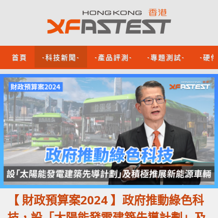
首頁
-科技新聞-
-產品評測-
-專題測試-
-硬
【 財政預算案2024 】政府推動綠色科
技，設「太陽能發電建築先導計劃」及