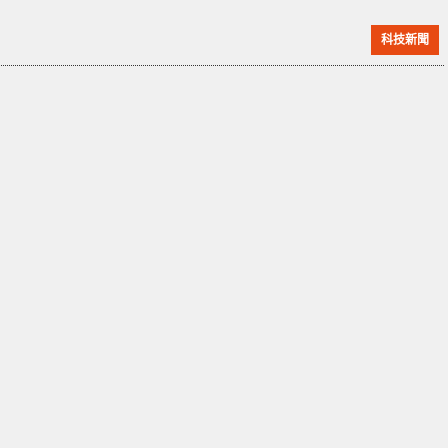
於 AI 視覺的自動駕駛) 造成影響。 研究當中指出，只要
科技新聞
利用簡單的激光筆，並不需要對 AI 模型作出物理攻擊，
即能使 AI 對模型誤判。如上圖所示，被激光照射的路牌
標示，AI 並不能正確地認出標示內容。當不同頻譜的光
束射到同一物體上，AI 可能將該物體識別錯誤，比如停
車標誌識