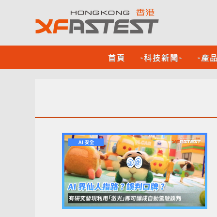
首頁
-科技新聞-
-產