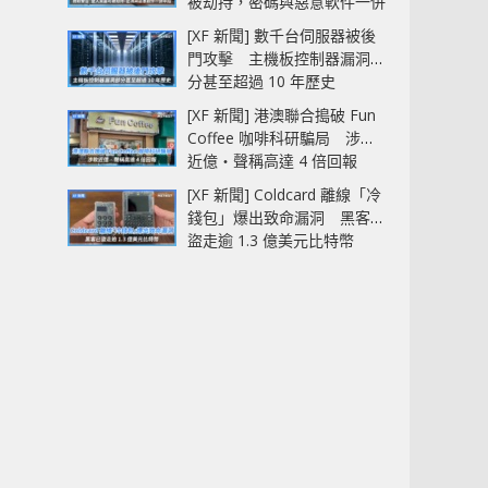
被劫持，密碼與惡意軟件一併
中招
[XF 新聞] 數千台伺服器被後
門攻擊 主機板控制器漏洞部
分甚至超過 10 年歷史
[XF 新聞] 港澳聯合搗破 Fun
Coffee 咖啡科研騙局 涉款
近億‧聲稱高達 4 倍回報
[XF 新聞] Coldcard 離線「冷
錢包」爆出致命漏洞 黑客已
盜走逾 1.3 億美元比特幣