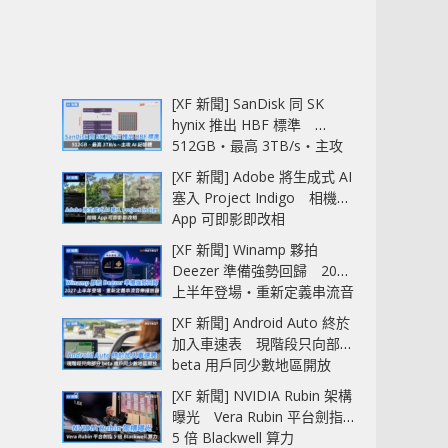
[XF 新聞] SanDisk 同 SK
hynix 推出 HBF 標準
512GB‧最高 3TB/s‧主攻
AI 記憶體
[XF 新聞] Adobe 將生成式 AI
塞入 Project Indigo 相機
App 可即影即改相
[XF 新聞] Winamp 夥拍
Deezer 準備強勢回歸 2027
上半年登場‧重新定義串流音
樂播放器
[XF 新聞] Android Auto 終於
加入車速表 現階段只向部分
beta 用戶同少數地區開放
[XF 新聞] NVIDIA Rubin 架構
曝光 Vera Rubin 平台劍指
5 倍 Blackwell 算力