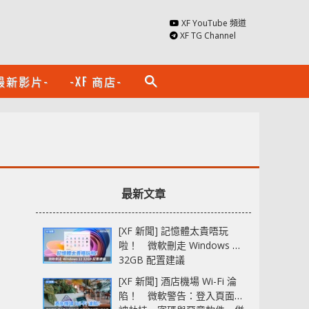
XF YouTube 頻道
XF TG Channel
最新影片-
-XF 商店-
search
最新文章
[XF 新聞] 記憶體太貴唔玩
啦！ 微軟刪走 Windows 11
32GB 配置建議
[XF 新聞] 酒店機場 Wi-Fi 淪
陷！ 微軟警告：登入頁面可