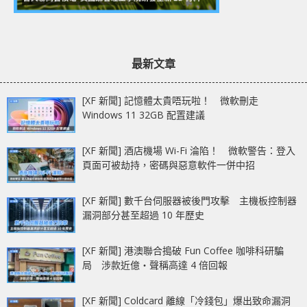
最新文章
[XF 新聞] 記憶體太貴唔玩啦！ 微軟刪走
Windows 11 32GB 配置建議
[XF 新聞] 酒店機場 Wi-Fi 淪陷！ 微軟警告：登入
頁面可被劫持，密碼與惡意軟件一併中招
[XF 新聞] 數千台伺服器被後門攻擊 主機板控制器
漏洞部分甚至超過 10 年歷史
[XF 新聞] 港澳聯合搗破 Fun Coffee 咖啡科研騙
局 涉款近億‧聲稱高達 4 倍回報
[XF 新聞] Coldcard 離線「冷錢包」爆出致命漏洞