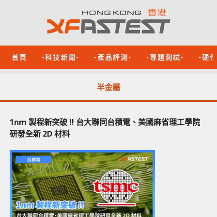
首頁
-科技新聞-
-產品評測-
-專題測試-
-硬
半金屬
1nm 製程新突破 !! 台大聯同台積電、美國麻省理工學院
研發全新 2D 材料