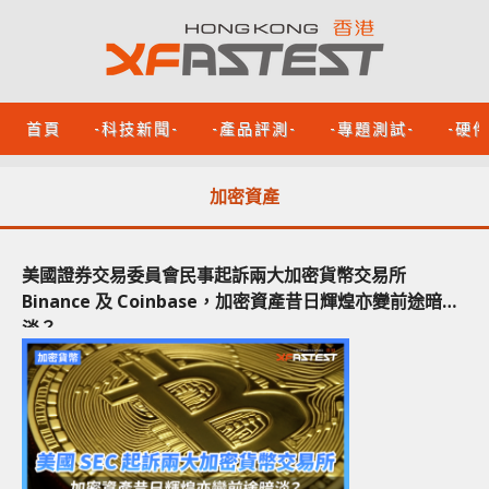
首頁
-科技新聞-
-產品評測-
-專題測試-
-硬
加密資產
美國證券交易委員會民事起訴兩大加密貨幣交易所
Binance 及 Coinbase，加密資產昔日輝煌亦變前途暗
淡？