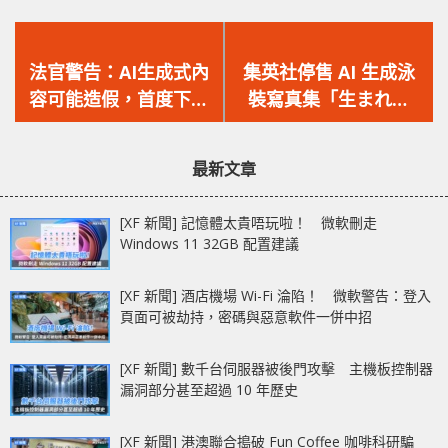
上
下
一
一
法官警告：AI生成式內
集英社停售 AI 生成泳
篇
篇
容可能造假，首度下令
裝寫真集「生まれた
文
文
禁止律師使用
て。」！AI 生成物商品
章：
章：
ChatGPT
化引發爭議！
最新文章
[XF 新聞] 記憶體太貴唔玩啦！ 微軟刪走
Windows 11 32GB 配置建議
[XF 新聞] 酒店機場 Wi-Fi 淪陷！ 微軟警告：登入
頁面可被劫持，密碼與惡意軟件一併中招
[XF 新聞] 數千台伺服器被後門攻擊 主機板控制器
漏洞部分甚至超過 10 年歷史
[XF 新聞] 港澳聯合搗破 Fun Coffee 咖啡科研騙