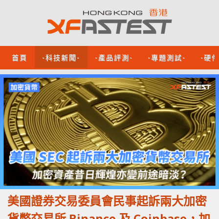
首頁
-科技新聞-
-產品評測-
-專題測試-
-硬
美國證券交易委員會民事起訴兩大加密
貨幣交易所 Binance 及 Coinbase，加