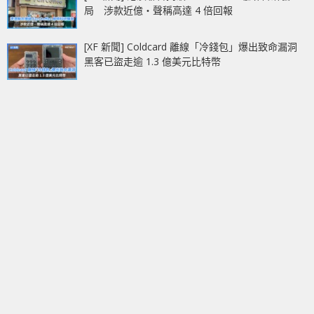
局 涉款近億‧聲稱高達 4 倍回報
[XF 新聞] Coldcard 離線「冷錢包」爆出致命漏洞
黑客已盜走逾 1.3 億美元比特幣