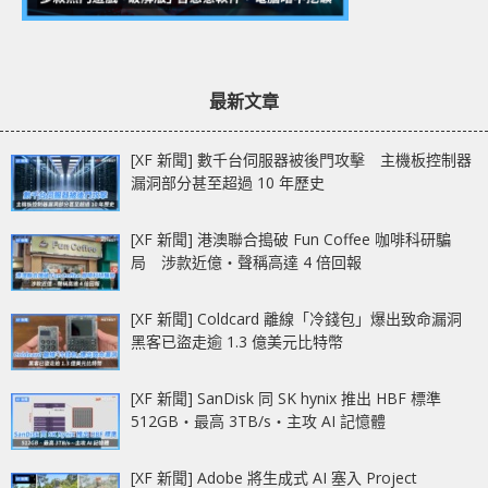
最新文章
[XF 新聞] 數千台伺服器被後門攻擊 主機板控制器
漏洞部分甚至超過 10 年歷史
[XF 新聞] 港澳聯合搗破 Fun Coffee 咖啡科研騙
局 涉款近億‧聲稱高達 4 倍回報
[XF 新聞] Coldcard 離線「冷錢包」爆出致命漏洞
黑客已盜走逾 1.3 億美元比特幣
[XF 新聞] SanDisk 同 SK hynix 推出 HBF 標準
512GB‧最高 3TB/s‧主攻 AI 記憶體
[XF 新聞] Adobe 將生成式 AI 塞入 Project