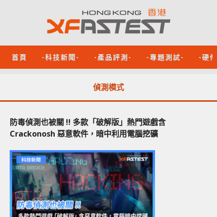
首頁
-科技新聞-
-產品評測-
-專題測試-
-硬
偵測模式
防毒偵測也被關 !! 多款「破解版」熱門遊戲含
Crackonosh 惡意軟件，暗中利用電腦挖礦