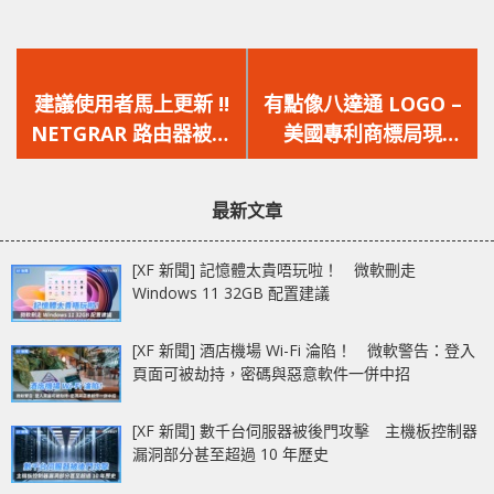
上
下
一
一
建議使用者馬上更新 !!
有點像八達通 LOGO –
篇
篇
NETGRAR 路由器被發
美國專利商標局現
文
文
現多個「嚴重」級別的
Google Fuchsia OS 新
章：
章：
漏洞，黑客可接管裝
LOGO 設計
最新文章
置，為所欲為
[XF 新聞] 記憶體太貴唔玩啦！ 微軟刪走
Windows 11 32GB 配置建議
[XF 新聞] 酒店機場 Wi-Fi 淪陷！ 微軟警告：登入
頁面可被劫持，密碼與惡意軟件一併中招
[XF 新聞] 數千台伺服器被後門攻擊 主機板控制器
漏洞部分甚至超過 10 年歷史