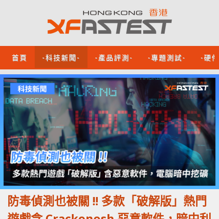
首頁
-科技新聞-
-產品評測-
-專題測試-
-硬
防毒偵測也被關 !! 多款「破解版」熱門
遊戲含 Crackonosh 惡意軟件，暗中利