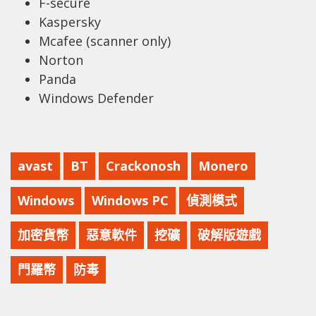
F-secure
Kaspersky
Mcafee (scanner only)
Norton
Panda
Windows Defender
avast
BT
Crackonosh
Monero
Windows
Windows PC
偵測模式
加密貨幣
惡意軟件
挖礦
破解版遊戲
門羅幣
防毒