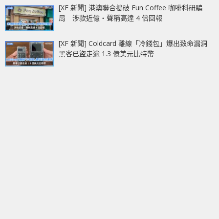
[XF 新聞] 港澳聯合搗破 Fun Coffee 咖啡科研騙
局 涉款近億‧聲稱高達 4 倍回報
[XF 新聞] Coldcard 離線「冷錢包」爆出致命漏洞
黑客已盜走逾 1.3 億美元比特幣