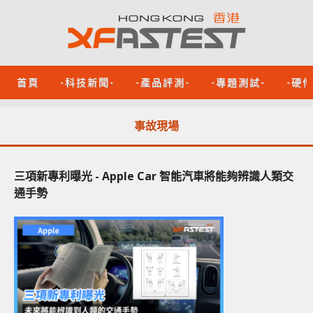
首頁
-科技新聞-
-產品評測-
-專題測試-
-硬
事故現場
三項新專利曝光 - Apple Car 智能汽車將能夠辨識人類交
通手勢