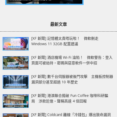
最新文章
[XF 新聞] 記憶體太貴唔玩啦！ 微軟刪走
Windows 11 32GB 配置建議
[XF 新聞] 酒店機場 Wi-Fi 淪陷！ 微軟警告：登入
頁面可被劫持，密碼與惡意軟件一併中招
[XF 新聞] 數千台伺服器被後門攻擊 主機板控制器
漏洞部分甚至超過 10 年歷史
[XF 新聞] 港澳聯合搗破 Fun Coffee 咖啡科研騙
局 涉款近億‧聲稱高達 4 倍回報
[XF 新聞] Coldcard 離線「冷錢包」爆出致命漏洞