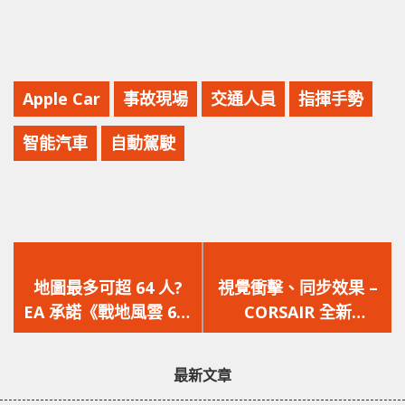
Apple Car
事故現場
交通人員
指揮手勢
智能汽車
自動駕駛
上
下
一
一
地圖最多可超 64 人?
視覺衝擊、同步效果 –
篇
篇
EA 承諾《戰地風雲 6》
CORSAIR 全新
文
文
於本年內正式推出，並
VENGEANCE RGB
章：
章：
重返「全面戰爭」
PRO SL 記憶體
最新文章