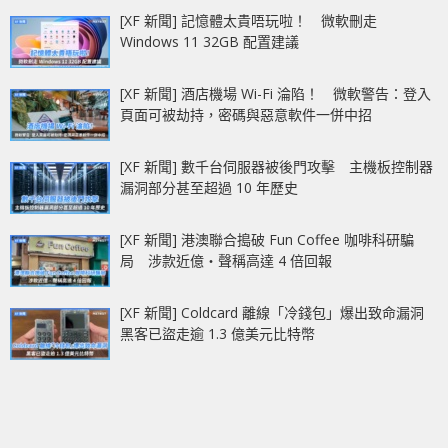
[XF 新聞] 記憶體太貴唔玩啦！ 微軟刪走
Windows 11 32GB 配置建議
[XF 新聞] 酒店機場 Wi-Fi 淪陷！ 微軟警告：登入
頁面可被劫持，密碼與惡意軟件一併中招
[XF 新聞] 數千台伺服器被後門攻擊 主機板控制器
漏洞部分甚至超過 10 年歷史
[XF 新聞] 港澳聯合搗破 Fun Coffee 咖啡科研騙
局 涉款近億‧聲稱高達 4 倍回報
[XF 新聞] Coldcard 離線「冷錢包」爆出致命漏洞
黑客已盜走逾 1.3 億美元比特幣