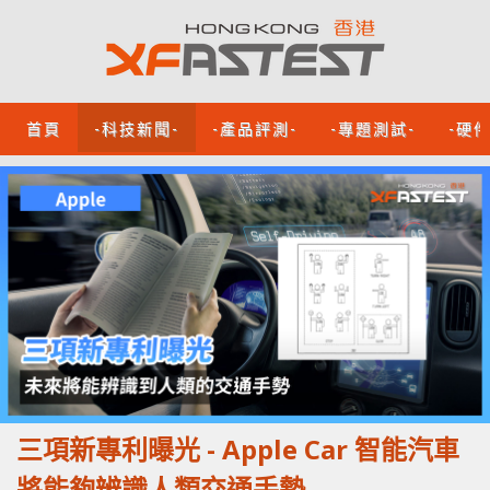
首頁
-科技新聞-
-產品評測-
-專題測試-
-硬
三項新專利曝光 - Apple Car 智能汽車
將能夠辨識人類交通手勢