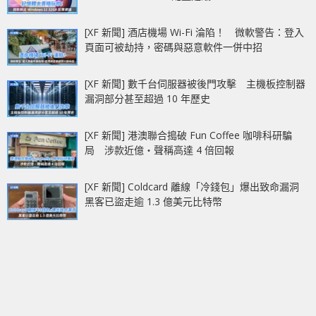
[XF 新聞] 酒店機場 Wi-Fi 淪陷！ 微軟警告：登入
頁面可被劫持，密碼與惡意軟件一併中招
[XF 新聞] 數千台伺服器被後門攻擊 主機板控制器
漏洞部分甚至超過 10 年歷史
[XF 新聞] 港澳聯合搗破 Fun Coffee 咖啡科研騙
局 涉款近億‧聲稱高達 4 倍回報
[XF 新聞] Coldcard 離線「冷錢包」爆出致命漏洞
黑客已盜走逾 1.3 億美元比特幣