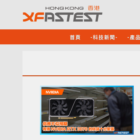
首頁
-科技新聞-
-產