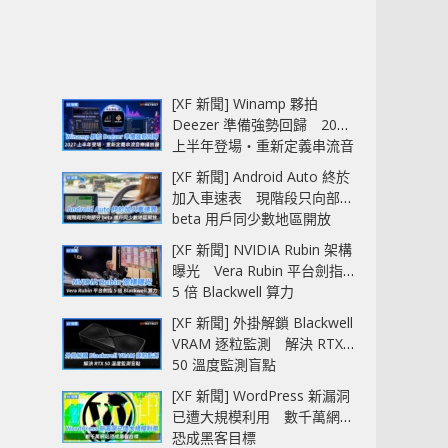
[XF 新聞] Winamp 夥拍
Deezer 準備強勢回歸 2027
上半年登場‧重新定義串流音
樂播放器
[XF 新聞] Android Auto 終於
加入車速表 現階段只向部分
beta 用戶同少數地區開放
[XF 新聞] NVIDIA Rubin 架構
曝光 Vera Rubin 平台劍指
5 倍 Blackwell 算力
[XF 新聞] 外掛解鎖 Blackwell
VRAM 逐粒監測 解決 RTX
50 溫度監測盲點
[XF 新聞] WordPress 新漏洞
已遭大規模利用 數千萬網站
恐成黑客目標