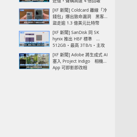
近億‧聲稱高達 4 倍回報
[XF 新聞] Coldcard 離線「冷
錢包」爆出致命漏洞 黑客已
盜走逾 1.3 億美元比特幣
[XF 新聞] SanDisk 同 SK
hynix 推出 HBF 標準
512GB‧最高 3TB/s‧主攻
AI 記憶體
[XF 新聞] Adobe 將生成式 AI
塞入 Project Indigo 相機
App 可即影即改相