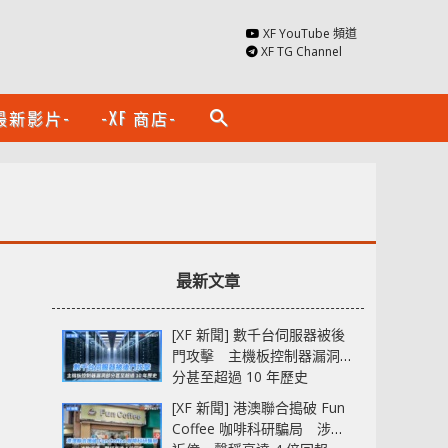
XF YouTube 頻道
XF TG Channel
最新影片-
-XF 商店-
search
最新文章
[XF 新聞] 數千台伺服器被後
門攻擊 主機板控制器漏洞部
分甚至超過 10 年歷史
[XF 新聞] 港澳聯合搗破 Fun
Coffee 咖啡科研騙局 涉款