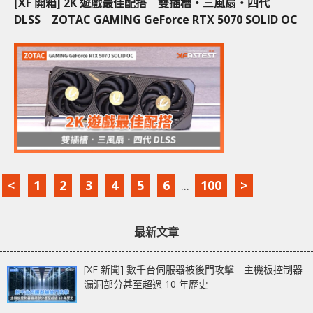
[XF 開箱] 2K 遊戲最佳配搭 雙插槽‧三風扇‧四代
DLSS ZOTAC GAMING GeForce RTX 5070 SOLID OC
<
1
2
3
4
5
6
...
100
>
最新文章
[XF 新聞] 數千台伺服器被後門攻擊 主機板控制器
漏洞部分甚至超過 10 年歷史