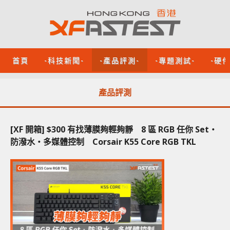
首頁
-科技新聞-
-產品評測-
-專題測試-
-硬
產品評測
[XF 開箱] $300 有找薄膜夠輕夠靜 8 區 RGB 任你 Set‧
防潑水‧多媒體控制 Corsair K55 Core RGB TKL