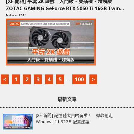
[XF 開箱] 平玩 2K 遊戲 入門級‧雙插槽‧超頻版
ZOTAC GAMING GeForce RTX 5060 Ti 16GB Twin
Edge OC
<
1
2
3
4
5
...
100
>
最新文章
[XF 新聞] 記憶體太貴唔玩啦！ 微軟刪走
Windows 11 32GB 配置建議