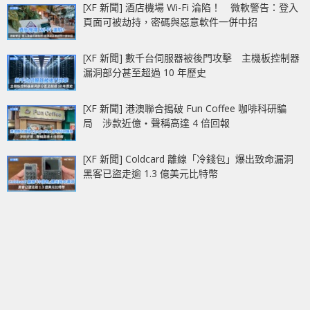
[XF 新聞] 酒店機場 Wi-Fi 淪陷！ 微軟警告：登入
頁面可被劫持，密碼與惡意軟件一併中招
[XF 新聞] 數千台伺服器被後門攻擊 主機板控制器
漏洞部分甚至超過 10 年歷史
[XF 新聞] 港澳聯合搗破 Fun Coffee 咖啡科研騙
局 涉款近億‧聲稱高達 4 倍回報
[XF 新聞] Coldcard 離線「冷錢包」爆出致命漏洞
黑客已盜走逾 1.3 億美元比特幣