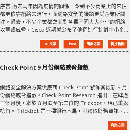
序言 過去兩年因為疫情的關係，令到不少商業上的來往
都更依靠網絡去進行，而網絡安全的議題更受企業所關
注。過去，不少企業都會面對各種不同大大小小的網絡
攻擊或威脅，Cisco 近期就公布了他們進行針對中小企
網絡安全報告，顯示有超過 40% 的受訪中小企，表示過
- XF文章
Cisco
商業方案
科技新聞
去一年曾遭受各種的網絡擊，當中不乏涉及資料甚至是
公錢上的損失，更有 10% 被攻擊的中小企損失 100 萬
美元以上。 超過 40% 中小企曾遭攻擊 面對全球的電子
Check Point 9 月份網絡威脅指數
化商務發展，不同的企業都有機會面對各種網絡威脅，
對於部份中
網絡安全解決方案供應商 Check Point 發佈其最新 9 月
份網絡威脅指數。Check Point Research 指出，在肆虐
三個月後，本於 8 月跌至第二位的 Trickbot，現已重返
榜首。 Trickbot 是一種銀行木馬，可竊取財務資訊、
帳戶登錄憑證及個人身份資訊，並在網路中傳播和投放
商業方案
勒索軟件。自 1 月份 Emotet 遭到打擊以來，