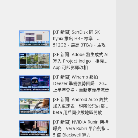
[XF 新聞] SanDisk 同 SK
hynix 推出 HBF 標準
512GB‧最高 3TB/s‧主攻
AI 記憶體
[XF 新聞] Adobe 將生成式 AI
塞入 Project Indigo 相機
App 可即影即改相
[XF 新聞] Winamp 夥拍
Deezer 準備強勢回歸 2027
上半年登場‧重新定義串流音
樂播放器
[XF 新聞] Android Auto 終於
加入車速表 現階段只向部分
beta 用戶同少數地區開放
[XF 新聞] NVIDIA Rubin 架構
曝光 Vera Rubin 平台劍指
5 倍 Blackwell 算力