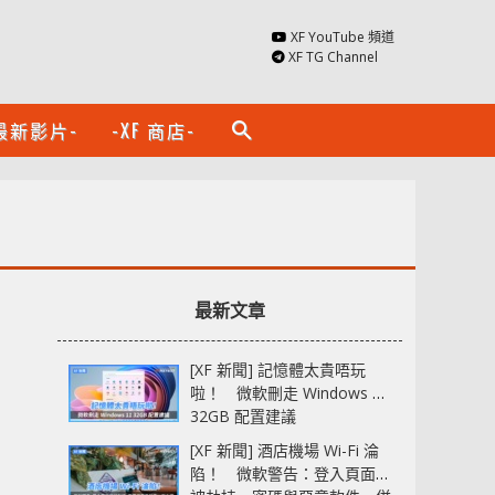
XF YouTube 頻道
XF TG Channel
最新影片-
-XF 商店-
search
最新文章
[XF 新聞] 記憶體太貴唔玩
啦！ 微軟刪走 Windows 11
32GB 配置建議
[XF 新聞] 酒店機場 Wi-Fi 淪
陷！ 微軟警告：登入頁面可