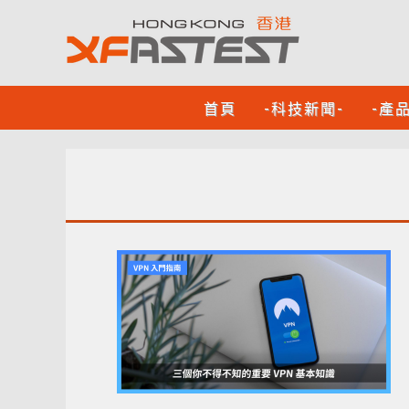
首頁
-科技新聞-
-產