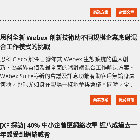
安全，並避免受到如黑客、網際網路服務供應商及其他
商業方案
封面文章
第三方的影響，提供更安全的互聯網體驗。 若你正考慮
開始使用 VPN，以下這 3 個你不得不知的 VPN 知識，
可幫你對 VPN 有更多理解。 什麼是 VPN ？ VPN 會在
思科全新 Webex 創新技術助不同規模企業應對混
兩台互相連接間建立一個「專用網絡
合工作模式的挑戰
思科 Cisco 於今日發佈其 Webex 生態系統的重大創
新，為業界首個及最全面的端對端混合工作解決方案。
Webex Suite嶄新的會議及訊息功能有助客戶無論身處
何地，也能尤如身在現場一樣地參與會議。同時，全新
的協作設備能夠加強有效協作，而全新的Webex Events
商業方案
廠商資訊
產品組合亦能支援大規模的混合型活動。此外，Webex
與Zoom、Microsoft及Google的視像通信平台的互用
性也確保客戶選用的平台及設備能夠無縫協作。 思科執
[XF 採訪] 40% 中小企曾遭網絡攻擊 近八成過去一
行副總裁兼網絡安全及協作業務總經理Jeetu Pate
年感受到網絡威脅