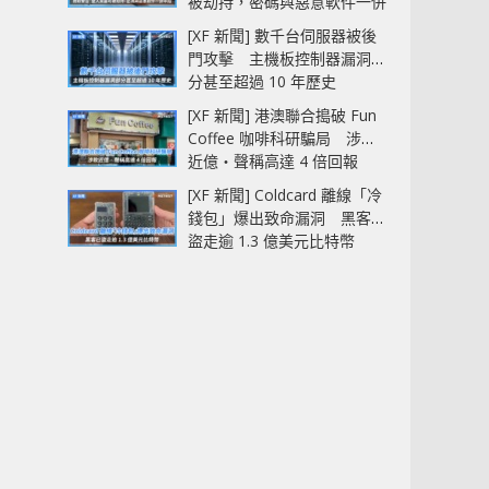
被劫持，密碼與惡意軟件一併
中招
[XF 新聞] 數千台伺服器被後
門攻擊 主機板控制器漏洞部
分甚至超過 10 年歷史
[XF 新聞] 港澳聯合搗破 Fun
Coffee 咖啡科研騙局 涉款
近億‧聲稱高達 4 倍回報
[XF 新聞] Coldcard 離線「冷
錢包」爆出致命漏洞 黑客已
盜走逾 1.3 億美元比特幣