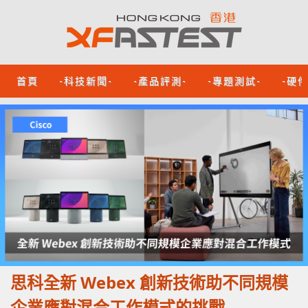
首頁
-科技新聞-
-產品評測-
-專題測試-
-硬
思科全新 Webex 創新技術助不同規模
企業應對混合工作模式的挑戰