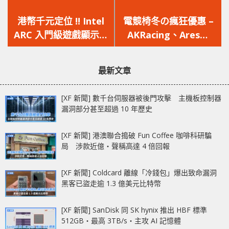
上
下
一
一
港幣千元定位 !! Intel
電競椅冬の瘋狂優惠 –
篇
篇
ARC 入門級遊戲顯示卡
AKRacing、Ares、
文
文
DG2-128EU 規格及價
OCPC、Vertagear 多
章：
章：
格曝光
款電競椅優惠價發售
最新文章
[XF 新聞] 數千台伺服器被後門攻擊 主機板控制器
漏洞部分甚至超過 10 年歷史
[XF 新聞] 港澳聯合搗破 Fun Coffee 咖啡科研騙
局 涉款近億‧聲稱高達 4 倍回報
[XF 新聞] Coldcard 離線「冷錢包」爆出致命漏洞
黑客已盜走逾 1.3 億美元比特幣
[XF 新聞] SanDisk 同 SK hynix 推出 HBF 標準
512GB‧最高 3TB/s‧主攻 AI 記憶體