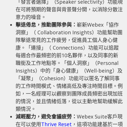
「發言者選擇」（Speaker selectivity）功能現
在可將預期的聲音與背景聲分開，以消除分散注
意力的噪音。
擊退倦怠，推動團隊參與：
嶄新Webex「協作
洞察」（ Collaboration Insights）功能幫助團
隊擊退常見的工作疲勞，促進員工個人身心健
康。「連接」（ Connections）功能可以追蹤
每週合作最頻密的前10名夥伴，以及同事的新
職銜及工作地點等。「個人洞察」（Personal
Insights）中的「身心健康」（Well-being）及
「凝聚」（Cohesion）功能可以匿名了解同事
的工作時間模式、情緒高低及專注時間目標。例
如，一名經理可以觀察到團隊成員頻密出現加班
的情況，並且情緒低落，從以主動地幫助緩解此
類情況。
減輕壓力，避免會議疲勞：
Webex Suite客戶現
在可以使用
Thrive Reset
，這項功能建基於一項