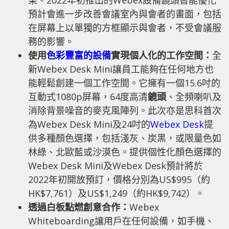
果。2022年初推出的Webex設備鏡頭智能優化
預計會進一步改善會議室內與會者的畫面，包括
在屏幕上以單獨的方框顯示與會者，不受會議服
務的影響。
使用
色彩豐富的設備
實現個人化的工作空間：
全
新Webex Desk Mini讓員工能夠在任何地方也
能輕鬆創建一個工作空間。它擁有一個15.6吋的
互動式1080p屏幕，64度高清
鏡頭
、全頻喇叭及
消除背景噪音的麥克風陣列。此次亦是思科首次
為Webex Desk Mini及24吋的
Webex Desk
提
供多種顏色選擇，包括淺灰、炭黑，或限量色如
林綠、北歐藍或沙漠色。提供個性化顏色選擇的
Webex Desk Mini及Webex Desk預計將於
2022年初開放預訂，價格分別為US$995（約
HK$7,761）及US$1,249（約HK$9,742）。
透過白板點燃創意合作：
Webex
Whiteboarding讓用戶在任何設備，如手機、