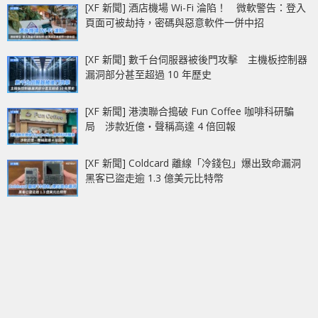
[XF 新聞] 酒店機場 Wi-Fi 淪陷！ 微軟警告：登入
頁面可被劫持，密碼與惡意軟件一併中招
[XF 新聞] 數千台伺服器被後門攻擊 主機板控制器
漏洞部分甚至超過 10 年歷史
[XF 新聞] 港澳聯合搗破 Fun Coffee 咖啡科研騙
局 涉款近億‧聲稱高達 4 倍回報
[XF 新聞] Coldcard 離線「冷錢包」爆出致命漏洞
黑客已盜走逾 1.3 億美元比特幣