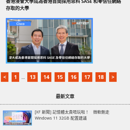
香港浸會大學成為香港首間採用思科 SASE 和零信任網絡
存取的大學
<
1
...
13
14
15
16
17
18
>
最新文章
[XF 新聞] 記憶體太貴唔玩啦！ 微軟刪走
Windows 11 32GB 配置建議