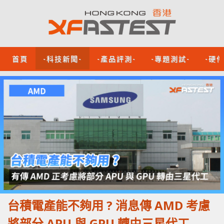
首頁
-科技新聞-
-產品評測-
-專題測試-
-硬
台積電產能不夠用 ? 消息傳 AMD 考慮
將部分 APU 與 GPU 轉由三星代工