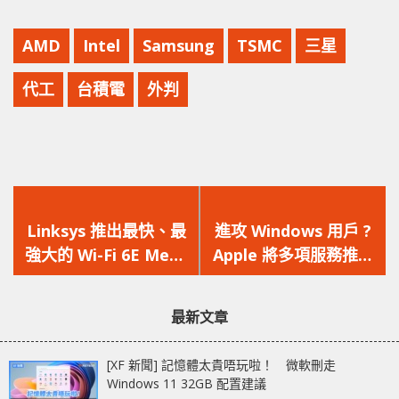
AMD
Intel
Samsung
TSMC
三星
代工
台積電
外判
上
下
一
一
Linksys 推出最快、最
進攻 Windows 用戶 ?
篇
篇
強大的 Wi-Fi 6E Mesh
Apple 將多項服務推出
文
文
路由器及增強的實時動
Windows 版程式
章：
章：
作感應系統
最新文章
[XF 新聞] 記憶體太貴唔玩啦！ 微軟刪走
Windows 11 32GB 配置建議