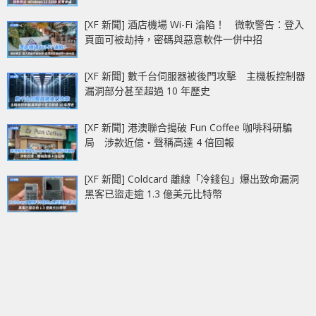
[XF 新聞] 酒店機場 Wi-Fi 淪陷！ 微軟警告：登入
頁面可被劫持，密碼與惡意軟件一併中招
[XF 新聞] 數千台伺服器被後門攻擊 主機板控制器
漏洞部分甚至超過 10 年歷史
[XF 新聞] 港澳聯合搗破 Fun Coffee 咖啡科研騙
局 涉款近億‧聲稱高達 4 倍回報
[XF 新聞] Coldcard 離線「冷錢包」爆出致命漏洞
黑客已盜走逾 1.3 億美元比特幣