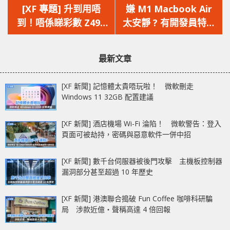
一
一
[XF 專題] 升到用唔
嫌 M1 Macbook Air
篇
篇
到！唔係睇彩數 Z490
太安靜 ? 有開發員特此
文
文
升級 BIOS 解鎖 PCIe
推出風扇聲音模擬器
章：
章：
4.0？
最新文章
[XF 新聞] 記憶體太貴唔玩啦！ 微軟刪走
Windows 11 32GB 配置建議
[XF 新聞] 酒店機場 Wi-Fi 淪陷！ 微軟警告：登入
頁面可被劫持，密碼與惡意軟件一併中招
[XF 新聞] 數千台伺服器被後門攻擊 主機板控制器
漏洞部分甚至超過 10 年歷史
[XF 新聞] 港澳聯合搗破 Fun Coffee 咖啡科研騙
局 涉款近億‧聲稱高達 4 倍回報