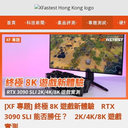
首頁
-科技新聞-
-產品評測-
-專題測試-
-硬
[XF 專題] 終極 8K 遊戲新體驗 RTX
3090 SLI 能否勝任？ 2K/4K/8K 遊戲
實測