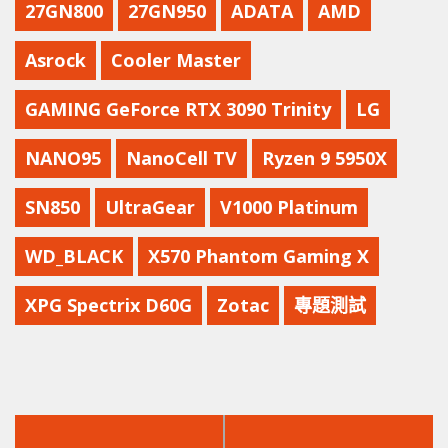
27GN800
27GN950
ADATA
AMD
Asrock
Cooler Master
GAMING GeForce RTX 3090 Trinity
LG
NANO95
NanoCell TV
Ryzen 9 5950X
SN850
UltraGear
V1000 Platinum
WD_BLACK
X570 Phantom Gaming X
XPG Spectrix D60G
Zotac
專題測試
上
下