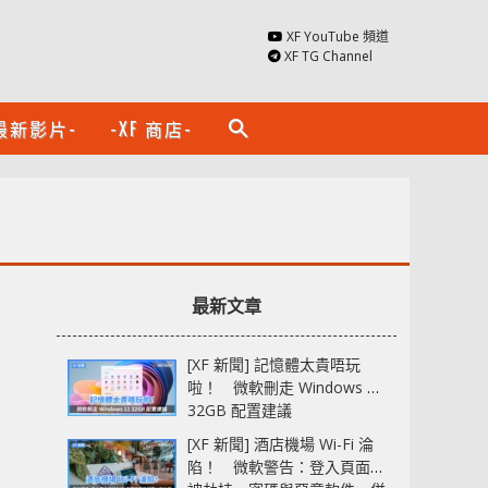
XF YouTube 頻道
XF TG Channel
最新影片-
-XF 商店-
search
最新文章
[XF 新聞] 記憶體太貴唔玩
啦！ 微軟刪走 Windows 11
32GB 配置建議
[XF 新聞] 酒店機場 Wi-Fi 淪
陷！ 微軟警告：登入頁面可