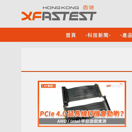
首頁
-科技新聞-
-產