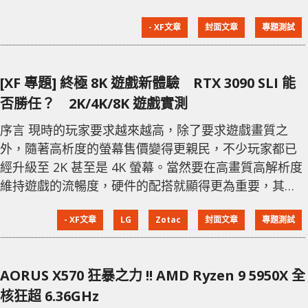
別。對於砌機的玩家，不少人都會選擇把顯示卡以垂直
- XF文章
封面文章
專題測試
的方式安裝，一來可以讓顯示卡有更好的散熱空間，二
來現時不少顯示卡都會加入 RGB 元素，以垂直方式安裝
就更能看到當中的 RGB 燈光效果。顯示卡以垂直方式安
[XF 專題] 終極 8K 遊戲新體驗 RTX 3090 SLI 能
裝，就必定要用上 Riser Cable，近期市面上就有
否勝任？ 2K/4K/8K 遊戲實測
序言 現時的玩家要求越來越高，除了要求遊戲畫質之
外，隨著高析度的螢幕售價變得更親民，不少玩家都已
經升級至 2K 甚至是 4K 螢幕。當然要在高畫質高解析度
維持遊戲的流暢度，硬件的配搭就顯得更為重要，其中
自然以處理器和顯示卡最影響整體遊戲效能表現，今次
- XF文章
LG
Zotac
封面文章
專題測試
XF 編輯部就為大家測試 2 張 NVIDIA GeForce RTX
3090 以 SLI 模式下，能否滿足現時的遊戲大作在 4K 下
的需要，甚至是否可以應付 8K。 打機螢幕選配 當有最
AORUS X570 狂暴之力 !! AMD Ryzen 9 5950X 全
頂級的硬件配置，最後要升級自然是
核狂超 6.36GHz