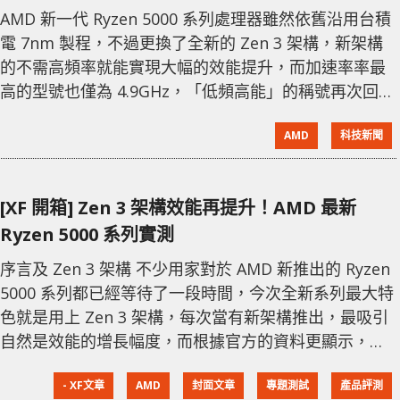
AMD 新一代 Ryzen 5000 系列處理器雖然依舊沿用台積
電 7nm 製程，不過更換了全新的 Zen 3 架構，新架構
的不需高頻率就能實現大幅的效能提升，而加速率率最
高的型號也僅為 4.9GHz，「低頻高能」的稱號再次回到
AMD 身上 。 而 Ryzen 5000 系列的超頻空間其實相當
AMD
科技新聞
之大，特別是在 LN2 的極限散熱下，頂級的 Ryzen 9
5950X 在超頻上取得佳的成績。先是在 ASUS ROG C8V
主機板上取得 接近5.9GHz，其後轉用 ROG C8DH
[XF 開箱] Zen 3 架構效能再提升！AMD 最新
Ryzen 5000 系列實測
序言及 Zen 3 架構 不少用家對於 AMD 新推出的 Ryzen
5000 系列都已經等待了一段時間，今次全新系列最大特
色就是用上 Zen 3 架構，每次當有新架構推出，最吸引
自然是效能的增長幅度，而根據官方的資料更顯示，其
效能可以比上代提升 25% 以上。其中旗艦級的 AMD
- XF文章
AMD
封面文章
專題測試
產品評測
Ryzen 9 5950X 同樣是 16C32T 設計，並有高達 72MB