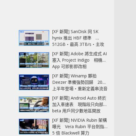
[XF 新聞] SanDisk 同 SK
hynix 推出 HBF 標準
512GB‧最高 3TB/s‧主攻
AI 記憶體
[XF 新聞] Adobe 將生成式 AI
塞入 Project Indigo 相機
App 可即影即改相
[XF 新聞] Winamp 夥拍
Deezer 準備強勢回歸 2027
上半年登場‧重新定義串流音
樂播放器
[XF 新聞] Android Auto 終於
加入車速表 現階段只向部分
beta 用戶同少數地區開放
[XF 新聞] NVIDIA Rubin 架構
曝光 Vera Rubin 平台劍指
5 倍 Blackwell 算力