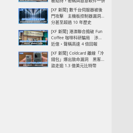
被劫持，密碼與惡意軟件一併
中招
[XF 新聞] 數千台伺服器被後
門攻擊 主機板控制器漏洞部
分甚至超過 10 年歷史
[XF 新聞] 港澳聯合搗破 Fun
Coffee 咖啡科研騙局 涉款
近億‧聲稱高達 4 倍回報
[XF 新聞] Coldcard 離線「冷
錢包」爆出致命漏洞 黑客已
盜走逾 1.3 億美元比特幣