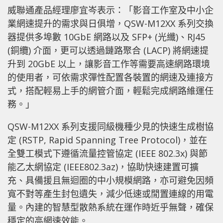
威聯通產品經理廖宜岑表示：「影音工作室及中小企
業網速提升的需求與日俱增，QSW-M12XX 系列交換
器提供多埠數 10GbE 網路以及 SFP+ (光纖)、RJ45
(銅纜) 介面，更可以透過鏈路聚合 (LACP) 將網速提
升到 20GbE 以上，讓影音工作等需要高速網路環境
的使用者，可依需求彈性配置各裝置的網速及連接方
式，搭配輕易上手的網管介面，輕鬆完成網路維運任
務。」
QSW-M12XX 系列支援同級機種少見的快速生成樹協
定 (RSTP, Rapid Spanning Tree Protocol)，並在
全雙工模式下遵循流量控管協定 (IEEE 802.3x) 與節
能乙太網協定 (IEEE802.3az)，協助快速建置可擴
充、具備援且無迴圈的中小規模網路，亦可避免因頻
寬不對等產生封包遺失，減少低速或閒置連線的用電
量。內建的智慧型散熱系統在運作時近乎無聲，確保
穩定的高網速效能。