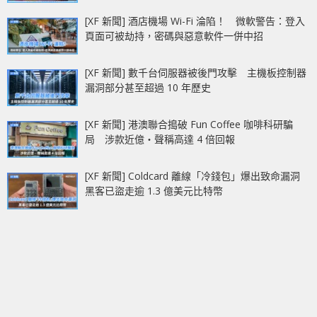
[XF 新聞] 酒店機場 Wi-Fi 淪陷！ 微軟警告：登入
頁面可被劫持，密碼與惡意軟件一併中招
[XF 新聞] 數千台伺服器被後門攻擊 主機板控制器
漏洞部分甚至超過 10 年歷史
[XF 新聞] 港澳聯合搗破 Fun Coffee 咖啡科研騙
局 涉款近億‧聲稱高達 4 倍回報
[XF 新聞] Coldcard 離線「冷錢包」爆出致命漏洞
黑客已盜走逾 1.3 億美元比特幣