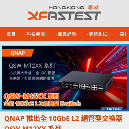
首頁
-科技新聞-
-產品評測-
-專題測試-
-硬
QNAP 推出全 10GbE L2 網管型交換器
QSW-M12XX 系列