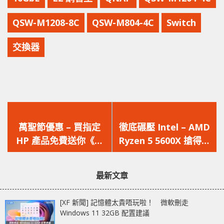
QSW-M1208-8C
QSW-M804-4C
Switch
交換器
上
下
一
一
萬聖節優惠 – 買指定
徹底碾壓 Intel – AMD
篇
篇
HP 產品免費送你《迷
Ryzen 5 5600X 搶得單
文
文
你兵團》精品
核效能榜首
章：
章：
最新文章
[XF 新聞] 記憶體太貴唔玩啦！ 微軟刪走
Windows 11 32GB 配置建議