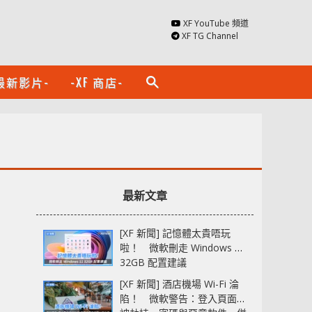
XF YouTube 頻道
XF TG Channel
最新影片-
-XF 商店-
search
最新文章
[XF 新聞] 記憶體太貴唔玩
啦！ 微軟刪走 Windows 11
32GB 配置建議
[XF 新聞] 酒店機場 Wi-Fi 淪
陷！ 微軟警告：登入頁面可