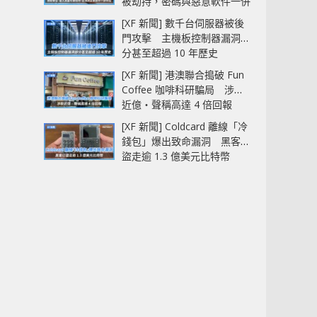
被劫持，密碼與惡意軟件一併
中招
[XF 新聞] 數千台伺服器被後
門攻擊 主機板控制器漏洞部
分甚至超過 10 年歷史
[XF 新聞] 港澳聯合搗破 Fun
Coffee 咖啡科研騙局 涉款
近億‧聲稱高達 4 倍回報
[XF 新聞] Coldcard 離線「冷
錢包」爆出致命漏洞 黑客已
盜走逾 1.3 億美元比特幣