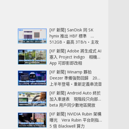
[XF 新聞] SanDisk 同 SK
hynix 推出 HBF 標準
512GB‧最高 3TB/s‧主攻
AI 記憶體
[XF 新聞] Adobe 將生成式 AI
塞入 Project Indigo 相機
App 可即影即改相
[XF 新聞] Winamp 夥拍
Deezer 準備強勢回歸 2027
上半年登場‧重新定義串流音
樂播放器
[XF 新聞] Android Auto 終於
加入車速表 現階段只向部分
beta 用戶同少數地區開放
[XF 新聞] NVIDIA Rubin 架構
曝光 Vera Rubin 平台劍指
5 倍 Blackwell 算力