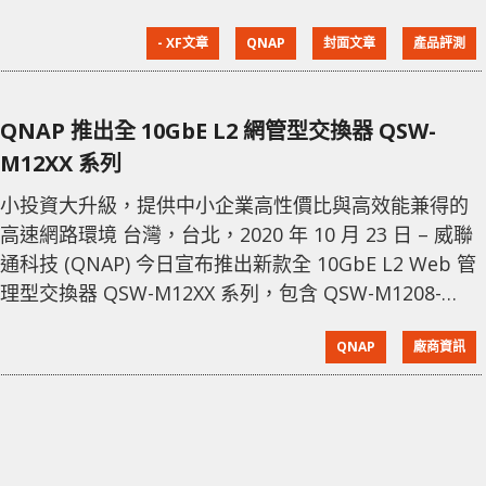
Port。也許 Router 已提供基本的 Switch 功能，但頻寬
- XF文章
QNAP
封面文章
產品評測
與 LAN 數量不多，此時便需要 Switch 的幫助。而目前
不少設備支援的頻寬已不再是存在已久的 1GbE 速度，
例如是主流級的主機板、 NAS，都已經升級到
QNAP 推出全 10GbE L2 網管型交換器 QSW-
2.5GbE，高階的型號更會提供 10GbE LA
M12XX 系列
小投資大升級，提供中小企業高性價比與高效能兼得的
高速網路環境 台灣，台北，2020 年 10 月 23 日 – 威聯
通科技 (QNAP) 今日宣布推出新款全 10GbE L2 Web 管
理型交換器 QSW-M12XX 系列，包含 QSW-M1208-
8C、QSW-M1204-4C 及 QSW-M804-4C 三款機種，支
QNAP
廠商資訊
援實用的第二層 (L2) 網管功能，滿足多元彈性的高速網
路基礎架構需求，還能效率化配置混速網路頻寬並具備
完善的安全性功能，提供中小企業高效益的入門網管解
決方案。