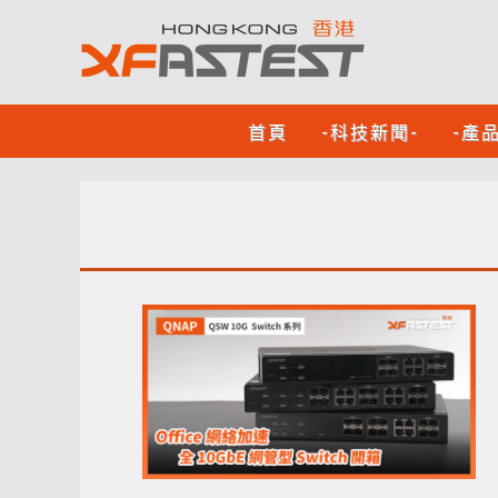
首頁
-科技新聞-
-產