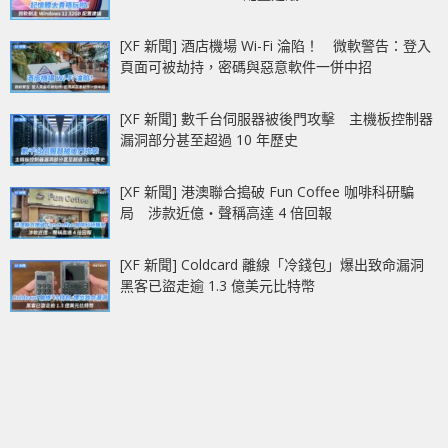
[XF 新聞] 酒店機場 Wi-Fi 淪陷！ 微軟警告：登入
頁面可被劫持，密碼與惡意軟件一併中招
[XF 新聞] 數千台伺服器被後門攻擊 主機板控制器
漏洞部分甚至超過 10 年歷史
[XF 新聞] 港澳聯合搗破 Fun Coffee 咖啡科研騙
局 涉款近億‧聲稱高達 4 倍回報
[XF 新聞] Coldcard 離線「冷錢包」爆出致命漏洞
黑客已盜走逾 1.3 億美元比特幣