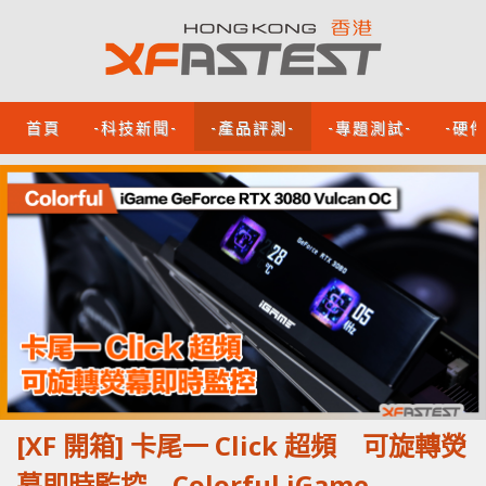
首頁
-科技新聞-
-產品評測-
-專題測試-
-硬
[XF 開箱] 卡尾一 Click 超頻 可旋轉熒
幕即時監控 Colorful iGame