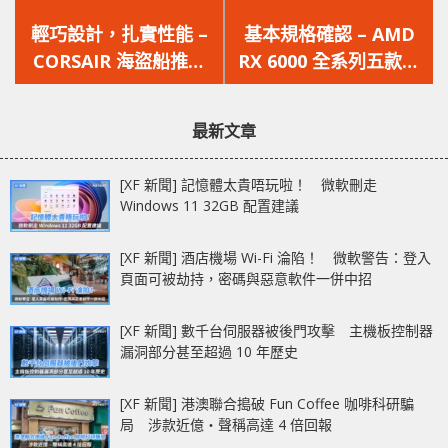
上
下
一
一
輕巧設計，扎實性能 –
基本規格確認 – AMD
篇
篇
CORSAIR 海盜船推出
RX 6000 全系列五款型
文
文
KATAR PRO 遊戲滑鼠
號、規格曝光
章：
章：
最新文章
[XF 新聞] 記憶體太貴唔玩啦！ 微軟刪走
Windows 11 32GB 配置建議
[XF 新聞] 酒店機場 Wi-Fi 淪陷！ 微軟警告：登入
頁面可被劫持，密碼與惡意軟件一併中招
[XF 新聞] 數千台伺服器被後門攻擊 主機板控制器
漏洞部分甚至超過 10 年歷史
[XF 新聞] 港澳聯合搗破 Fun Coffee 咖啡科研騙
局 涉款近億‧聲稱高達 4 倍回報