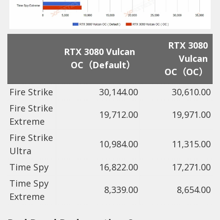
RTX 3080
RTX 3080 Vulcan
Vulcan
OC（Default）
OC（OC）
Fire Strike
30,144.00
30,610.00
Fire Strike
19,712.00
19,971.00
Extreme
Fire Strike
10,984.00
11,315.00
Ultra
Time Spy
16,822.00
17,271.00
Time Spy
8,339.00
8,654.00
Extreme