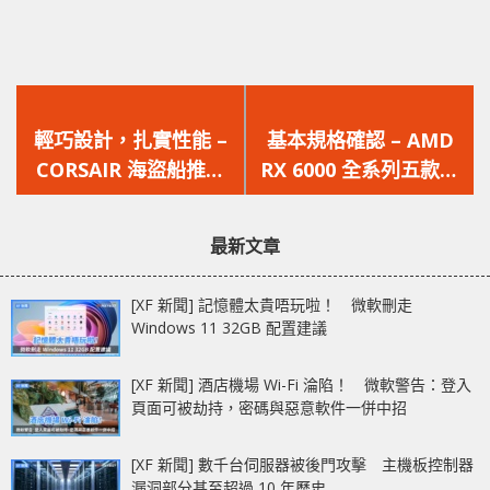
上
下
一
一
輕巧設計，扎實性能 –
基本規格確認 – AMD
篇
篇
CORSAIR 海盜船推出
RX 6000 全系列五款型
文
文
KATAR PRO 遊戲滑鼠
號、規格曝光
章：
章：
最新文章
[XF 新聞] 記憶體太貴唔玩啦！ 微軟刪走
Windows 11 32GB 配置建議
[XF 新聞] 酒店機場 Wi-Fi 淪陷！ 微軟警告：登入
頁面可被劫持，密碼與惡意軟件一併中招
[XF 新聞] 數千台伺服器被後門攻擊 主機板控制器
漏洞部分甚至超過 10 年歷史