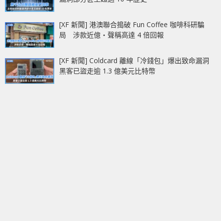
[XF 新聞] 港澳聯合搗破 Fun Coffee 咖啡科研騙
局 涉款近億‧聲稱高達 4 倍回報
[XF 新聞] Coldcard 離線「冷錢包」爆出致命漏洞
黑客已盜走逾 1.3 億美元比特幣