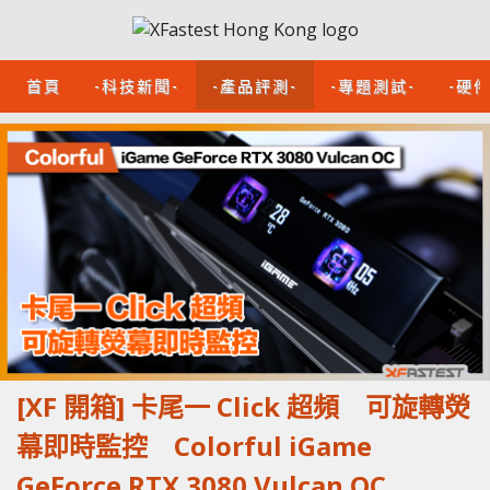
首頁
-科技新聞-
-產品評測-
-專題測試-
-硬
[XF 開箱] 卡尾一 Click 超頻 可旋轉熒
幕即時監控 Colorful iGame
GeForce RTX 3080 Vulcan OC