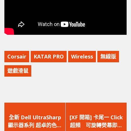
Corsair
KATAR PRO
Wireless
無線版
遊戲滑鼠
上
下
一
一
全新 Dell UltraSharp
[XF 開箱] 卡尾一 Click
篇
篇
顯示器系列 超卓的色彩
超頻 可旋轉熒幕即時