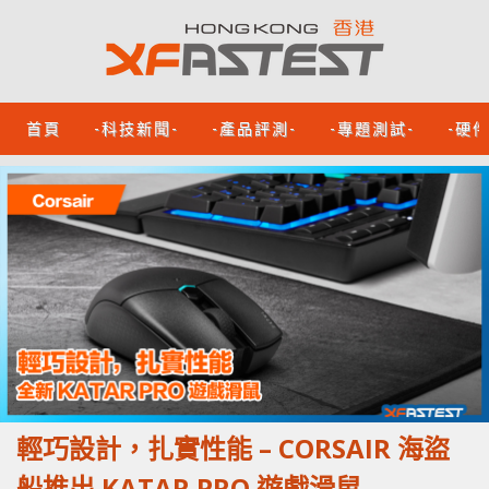
首頁
-科技新聞-
-產品評測-
-專題測試-
-硬
輕巧設計，扎實性能 – CORSAIR 海盜
船推出 KATAR PRO 遊戲滑鼠