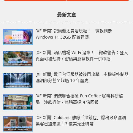
文
文
精確度兼可搭配全新磁
監控 Colorful
章：
章：
力音響組合
iGame GeForce RTX
最新文章
3080 Vulcan OC
[XF 新聞] 記憶體太貴唔玩啦！ 微軟刪走
Windows 11 32GB 配置建議
[XF 新聞] 酒店機場 Wi-Fi 淪陷！ 微軟警告：登入
頁面可被劫持，密碼與惡意軟件一併中招
[XF 新聞] 數千台伺服器被後門攻擊 主機板控制器
漏洞部分甚至超過 10 年歷史
[XF 新聞] 港澳聯合搗破 Fun Coffee 咖啡科研騙
局 涉款近億‧聲稱高達 4 倍回報
[XF 新聞] Coldcard 離線「冷錢包」爆出致命漏洞
黑客已盜走逾 1.3 億美元比特幣