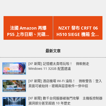
上
下
一
一
法國 Amazon 再爆
NZXT 發布 CRFT 06
篇
篇
PS5 上市日期、光碟版
H510 SIEGE 機箱 全面
文
文
與數位版價格
保護你的零組件免於敵
章：
章：
人的侵襲
最新文章
[XF 新聞] 記憶體太貴唔玩啦！ 微軟刪走
Windows 11 32GB 配置建議
[XF 新聞] 酒店機場 Wi-Fi 淪陷！ 微軟警告：登入
頁面可被劫持，密碼與惡意軟件一併中招
[XF 新聞] 數千台伺服器被後門攻擊 主機板控制器
漏洞部分甚至超過 10 年歷史