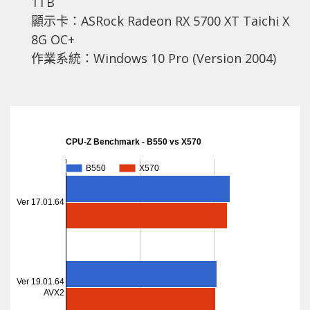
1TB
顯示卡：ASRock Radeon RX 5700 XT Taichi X
8G OC+
作業系統：Windows 10 Pro (Version 2004)
CPU-Z Benchmark - B550 vs X570
B550
B550
X570
X570
Ver 17.01.64
Ver 19.01.64
AVX2