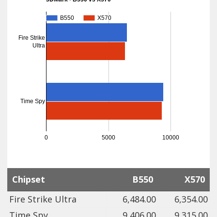
B550
B550
X570
X570
Fire Strike
Ultra
Time Spy
0
5000
10000
Chipset
B550
X570
Fire Strike Ultra
6,484.00
6,354.00
Time Spy
9,406.00
9,315.00