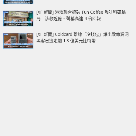
[XF 新聞] 港澳聯合搗破 Fun Coffee 咖啡科研騙
局 涉款近億‧聲稱高達 4 倍回報
[XF 新聞] Coldcard 離線「冷錢包」爆出致命漏洞
黑客已盜走逾 1.3 億美元比特幣