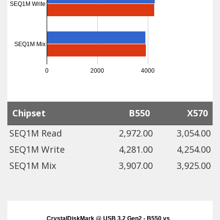
SEQ1M Write
SEQ1M Mix
0
2000
4000
Chipset
B550
X570
SEQ1M Read
2,972.00
3,054.00
SEQ1M Write
4,281.00
4,254.00
SEQ1M Mix
3,907.00
3,925.00
CrystalDiskMark @ USB 3.2 Gen2 - B550 vs