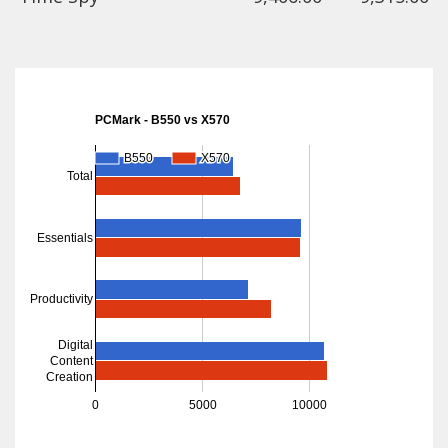
PCMark - B550 vs X570
B550
B550
X570
X570
Total
Essentials
Productivity
Digital
Content
Creation
0
5000
10000