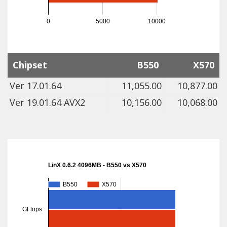
0
5000
10000
Chipset
B550
X570
Ver 17.01.64
11,055.00
10,877.00
Ver 19.01.64 AVX2
10,156.00
10,068.00
LinX 0.6.2 4096MB - B550 vs X570
B550
B550
X570
X570
GFlops