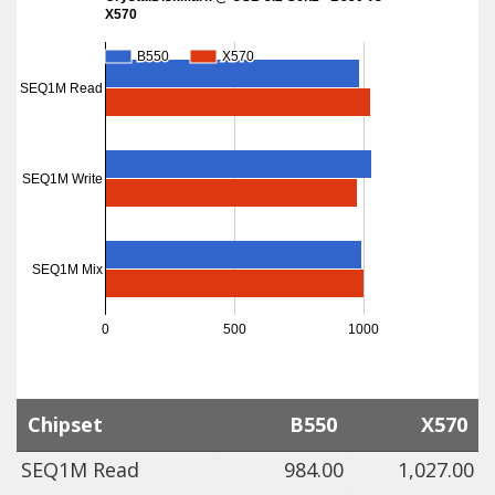
X570
B550
B550
X570
X570
SEQ1M Read
SEQ1M Write
SEQ1M Mix
0
500
1000
Chipset
B550
X570
SEQ1M Read
984.00
1,027.00