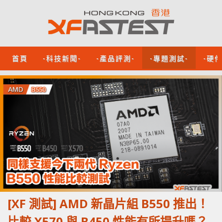
首頁
-科技新聞-
-產品評測-
-專題測試-
-硬
[XF 測試] AMD 新晶片組 B550 推出！
比較 X570 與 B450 性能有所提升嗎？