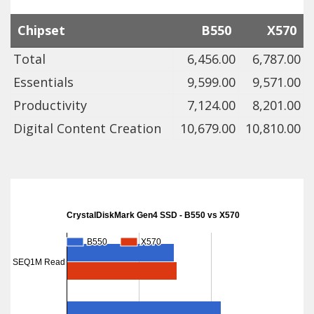
Chipset
B550
X570
Total
6,456.00
6,787.00
Essentials
9,599.00
9,571.00
Productivity
7,124.00
8,201.00
Digital Content Creation
10,679.00
10,810.00
CrystalDiskMark Gen4 SSD - B550 vs X570
B550
B550
X570
X570
SEQ1M Read