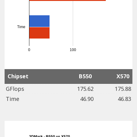
Time
0
100
Chipset
B550
X570
GFlops
175.62
175.88
Time
46.90
46.83
3DMark - B550 vs X570