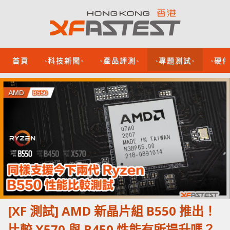
首頁
-科技新聞-
-產品評測-
-專題測試-
-硬
[XF 測試] AMD 新晶片組 B550 推出！
比較 X570 與 B450 性能有所提升嗎？