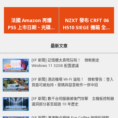
上
下
一
一
法國 Amazon 再爆
NZXT 發布 CRFT 06
篇
篇
PS5 上市日期、光碟版
H510 SIEGE 機箱 全面
文
文
與數位版價格
保護你的零組件免於敵
章：
章：
人的侵襲
最新文章
[XF 新聞] 記憶體太貴唔玩啦！ 微軟刪走
Windows 11 32GB 配置建議
[XF 新聞] 酒店機場 Wi-Fi 淪陷！ 微軟警告：登入
頁面可被劫持，密碼與惡意軟件一併中招
[XF 新聞] 數千台伺服器被後門攻擊 主機板控制器
漏洞部分甚至超過 10 年歷史
[XF 新聞] 港澳聯合搗破 Fun Coffee 咖啡科研騙