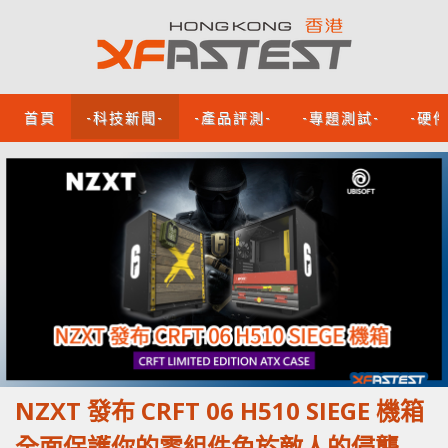
首頁
-科技新聞-
-產品評測-
-專題測試-
-硬
NZXT 發布 CRFT 06 H510 SIEGE 機箱
全面保護你的零組件免於敵人的侵襲