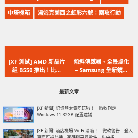
中塔機箱
湯姆克蘭西之虹彩六號：圍攻行動
上
下
一
一
[XF 測試] AMD 新晶片
傾斜傳感器、全景虛化
篇
篇
組 B550 推出！比較
– Samsung 全新鏡頭
文
文
X570 與 B450 性能有
專利發佈，挑戰六鏡拍
章：
章：
所提升嗎？
攝
最新文章
[XF 新聞] 記憶體太貴唔玩啦！ 微軟刪走
Windows 11 32GB 配置建議
[XF 新聞] 酒店機場 Wi-Fi 淪陷！ 微軟警告：登入
頁面可被劫持，密碼與惡意軟件一併中招