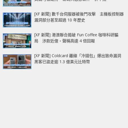
[XF 新聞] 數千台伺服器被後門攻擊 主機板控制器
漏洞部分甚至超過 10 年歷史
[XF 新聞] 港澳聯合搗破 Fun Coffee 咖啡科研騙
局 涉款近億‧聲稱高達 4 倍回報
[XF 新聞] Coldcard 離線「冷錢包」爆出致命漏洞
黑客已盜走逾 1.3 億美元比特幣