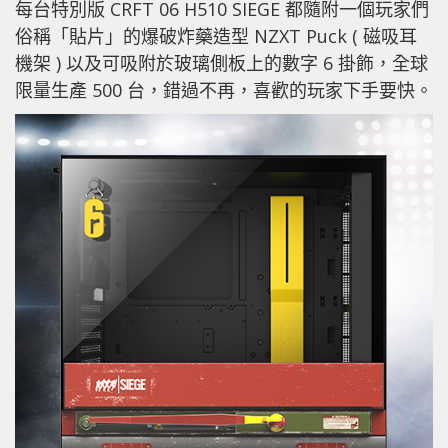
每台特別版 CRFT 06 H510 SIEGE 都隨附一個玩家們
俗稱「貼片」的爆破炸藥造型 NZXT Puck ( 磁吸耳
機架 ) 以及可吸附於玻璃側板上的數字 6 掛飾，全球
限量生產 500 台，錯過不再，喜歡的玩家下手要快。