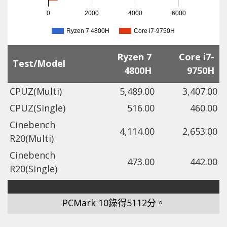
0
2000
4000
6000
Ryzen 7 4800H
Core i7-9750H
Ryzen 7
Core i7-
Test/Model
4800H
9750H
CPUZ(Multi)
5,489.00
3,407.00
CPUZ(Single)
516.00
460.00
Cinebench
4,114.00
2,653.00
R20(Multi)
Cinebench
473.00
442.00
R20(Single)
PCMark 10錄得5112分。