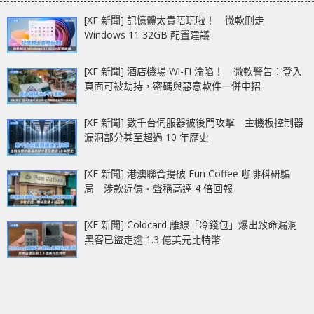
[XF 新聞] 記憶體太貴唔玩啦！ 微軟刪走
Windows 11 32GB 配置建議
[XF 新聞] 酒店機場 Wi-Fi 淪陷！ 微軟警告：登入
頁面可被劫持，密碼與惡意軟件一併中招
[XF 新聞] 數千台伺服器被後門攻擊 主機板控制器
漏洞部分甚至超過 10 年歷史
[XF 新聞] 港澳聯合搗破 Fun Coffee 咖啡科研騙
局 涉款近億‧聲稱高達 4 倍回報
[XF 新聞] Coldcard 離線「冷錢包」爆出致命漏洞
黑客已盜走逾 1.3 億美元比特幣