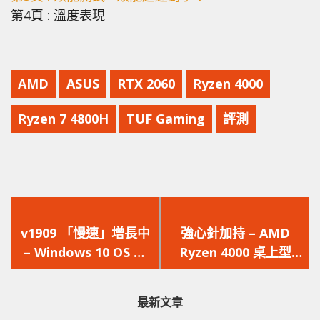
第4頁 : 溫度表現
AMD
ASUS
RTX 2060
Ryzen 4000
Ryzen 7 4800H
TUF Gaming
評測
上
下
一
一
v1909 「慢速」增長中
強心針加持 – AMD
篇
篇
– Windows 10 OS 各
Ryzen 4000 桌上型
文
文
版本使用比例最新報告
CPU 將上至 TSMC
章：
章：
出爐
5nm+ 製程
最新文章