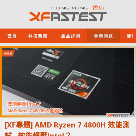
首頁
-科技新聞-
-產品評測-
-專題測試-
-硬
[XF專題] AMD Ryzen 7 4800H 效能測
試 - 效能輾壓Intel？